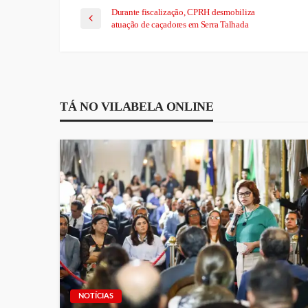
Durante fiscalização, CPRH desmobiliza
atuação de caçadores em Serra Talhada
TÁ NO VILABELA ONLINE
NOTÍCIAS