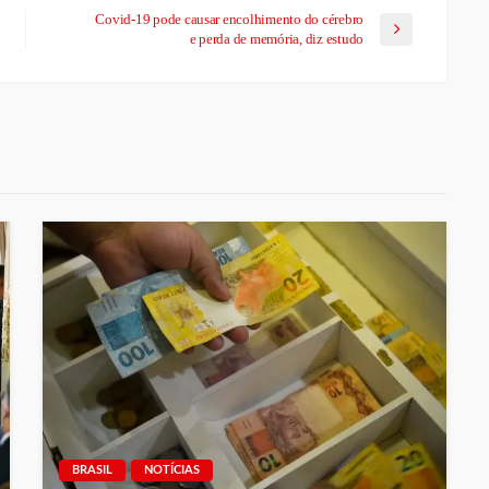
Covid-19 pode causar encolhimento do cérebro
e perda de memória, diz estudo
BRASIL
NOTÍCIAS