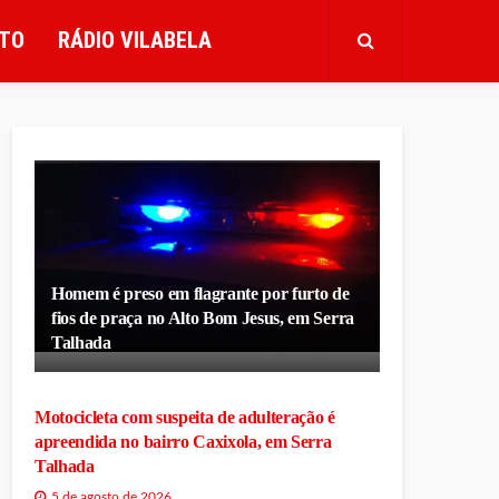
TO
RÁDIO VILABELA
Homem é preso em flagrante por furto de
fios de praça no Alto Bom Jesus, em Serra
Talhada
Motocicleta com suspeita de adulteração é
apreendida no bairro Caxixola, em Serra
Talhada
5 de agosto de 2026