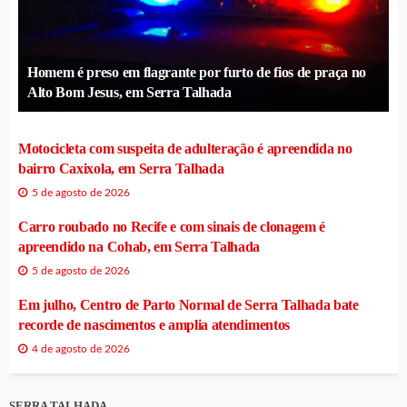
Homem é preso em flagrante por furto de fios de praça no
Alto Bom Jesus, em Serra Talhada
Motocicleta com suspeita de adulteração é apreendida no
bairro Caxixola, em Serra Talhada
5 de agosto de 2026
Carro roubado no Recife e com sinais de clonagem é
apreendido na Cohab, em Serra Talhada
5 de agosto de 2026
Em julho, Centro de Parto Normal de Serra Talhada bate
recorde de nascimentos e amplia atendimentos
4 de agosto de 2026
SERRA TALHADA