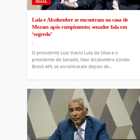
BRASIL
Lula e Alcolumbre se encontram na casa de
Moraes após rompimento; senador fala em
‘segredo’
O presidente Luiz Inácio Lula da Silva e o
presidente do Senado, Davi Alcolumbre (União
Brasil-AP), se encontraram depois de...