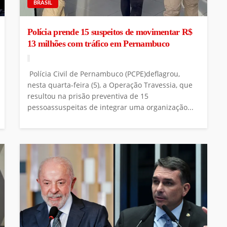
BRASIL
Polícia prende 15 suspeitos de movimentar R$
13 milhões com tráfico em Pernambuco
Polícia Civil de Pernambuco (PCPE)deflagrou,
nesta quarta-feira (5), a Operação Travessia, que
resultou na prisão preventiva de 15
pessoassuspeitas de integrar uma organização...