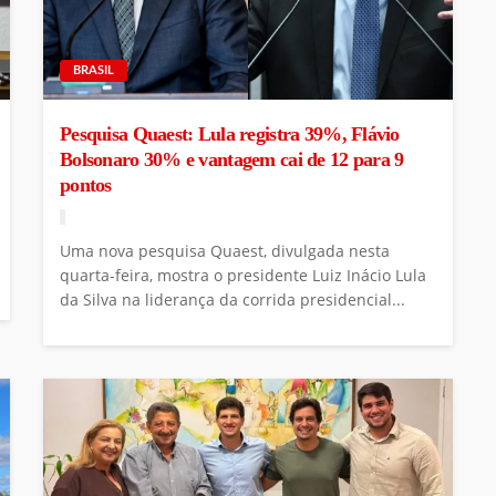
BRASIL
Pesquisa Quaest: Lula registra 39%, Flávio
Bolsonaro 30% e vantagem cai de 12 para 9
pontos
Uma nova pesquisa Quaest, divulgada nesta
quarta-feira, mostra o presidente Luiz Inácio Lula
da Silva na liderança da corrida presidencial...