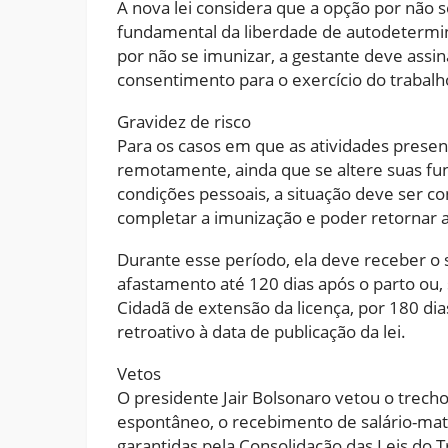
A nova lei considera que a opção por não s
fundamental da liberdade de autodetermin
por não se imunizar, a gestante deve assi
consentimento para o exercício do trabalh
Gravidez de risco
Para os casos em que as atividades presen
remotamente, ainda que se altere suas fu
condições pessoais, a situação deve ser c
completar a imunização e poder retornar a
Durante esse período, ela deve receber o 
afastamento até 120 dias após o parto ou
Cidadã de extensão da licença, por 180 di
retroativo à data de publicação da lei.
Vetos
O presidente Jair Bolsonaro vetou o trech
espontâneo, o recebimento de salário-ma
garantidas pela Consolidação das Leis do T