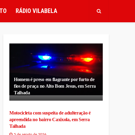
TO
RÁDIO VILABELA
Homem é preso em flagrante por furto de
fios de praça no Alto Bom Jesus, em Serra
Talhada
Motocicleta com suspeita de adulteração é
apreendida no bairro Caxixola, em Serra
Talhada
5 de agosto de 2026