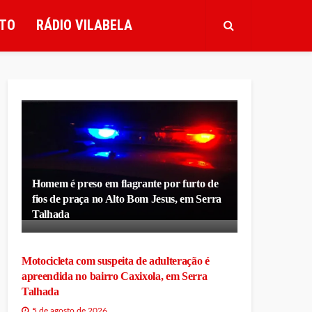
TO
RÁDIO VILABELA
Homem é preso em flagrante por furto de
fios de praça no Alto Bom Jesus, em Serra
Talhada
Motocicleta com suspeita de adulteração é
apreendida no bairro Caxixola, em Serra
Talhada
5 de agosto de 2026