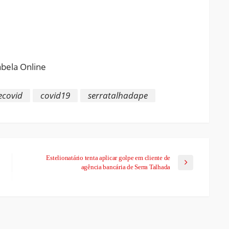
ram
pchat
Share
ecovid
covid19
serratalhadape
Estelionatário tenta aplicar golpe em cliente de
agência bancária de Serra Talhada