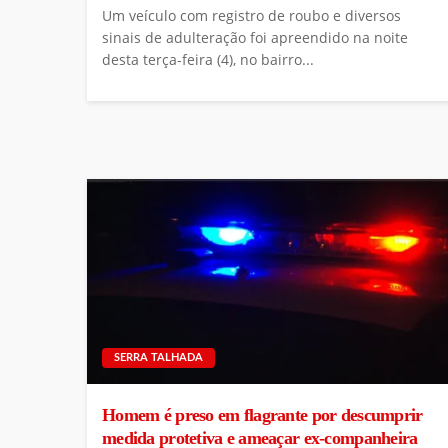
Um veículo com registro de roubo e diversos
sinais de adulteração foi apreendido na noite
desta terça-feira (4), no bairro...
SERRA TALHADA
Homem é preso em flagrante por descumprir
medida protetiva e ameaçar ex-companheira