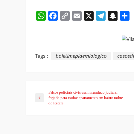
WhatsApp
Facebook
Copy
Email
X
Teleg
Sna
Link
Tags :
boletimepidemiologico
casosd
Falsos policiais civis usam mandado judicial
forjado para roubar apartamento em bairro nobre
do Recife