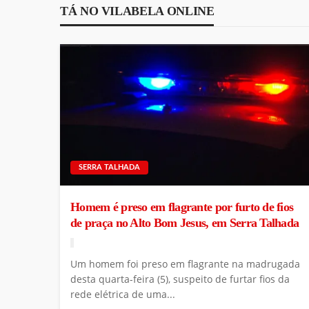
TÁ NO VILABELA ONLINE
SERRA TALHADA
Homem é preso em flagrante por furto de fios
de praça no Alto Bom Jesus, em Serra Talhada
Um homem foi preso em flagrante na madrugada
desta quarta-feira (5), suspeito de furtar fios da
rede elétrica de uma...