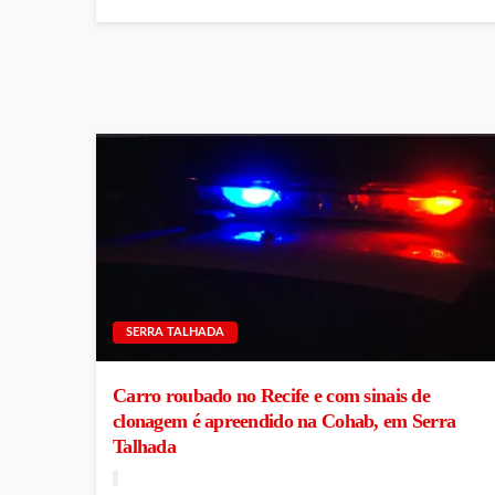
SERRA TALHADA
Carro roubado no Recife e com sinais de
clonagem é apreendido na Cohab, em Serra
Talhada