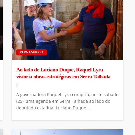
PERNAMBUCO
Ao lado de Luciano Duque, Raquel Lyra
vistoria obras estratégicas em Serra Talhada
A governadora Raquel Lyra cumpriu, neste sábado
(25), uma agenda em Serra Talhada ao lado do
deputado estadual Luciano Duque....