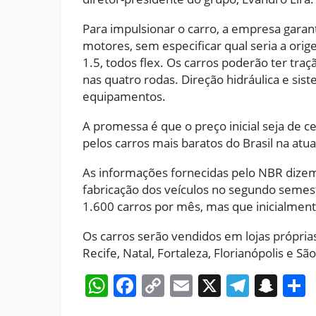
Para impulsionar o carro, a empresa gara
motores, sem especificar qual seria a orig
1.5, todos flex. Os carros poderão ter tr
nas quatro rodas. Direção hidráulica e sis
equipamentos.
A promessa é que o preço inicial seja de c
pelos carros mais baratos do Brasil na atua
As informações fornecidas pelo NBR dizem q
fabricação dos veículos no segundo semest
1.600 carros por mês, mas que inicialment
Os carros serão vendidos em lojas própr
Recife, Natal, Fortaleza, Florianópolis e Sã
WhatsApp
Facebook
Copy
Email
X
Teleg
Sna
Link