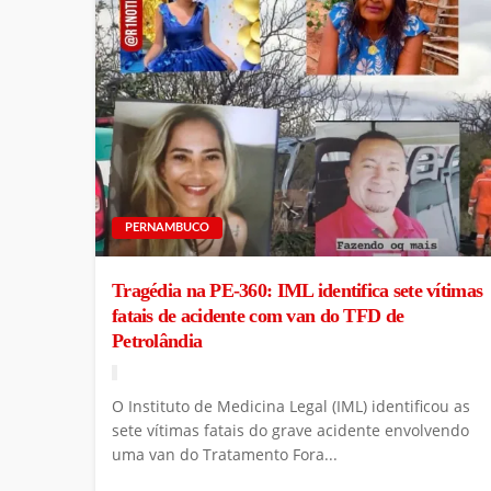
PERNAMBUCO
Tragédia na PE-360: IML identifica sete vítimas
fatais de acidente com van do TFD de
Petrolândia
O Instituto de Medicina Legal (IML) identificou as
sete vítimas fatais do grave acidente envolvendo
uma van do Tratamento Fora...