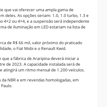
nte que vai oferecer uma ampla gama de
em deles. As opções seriam: 1.0, 1.0 turbo, 1.3 e
ação 4×2 ou 4×4, e a suspensão será independente
tema de iluminação em LED estariam na lista de
erca de R$ 66 mil, valor próximo do praticado
lidade, o Fiat Mobi e o Renault Kwid.
ue a fábrica de Araripina deverá iniciar a
re de 2023. A capacidade instalada será de
e atingirá um ritmo mensal de 1.200 veículos.
ias da NBR e em revendas homologadas, em
o Paulo.
ram
pchat
Share