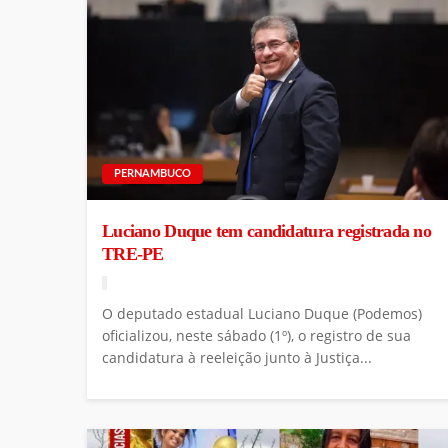
PERNAMBUCO
Luciano Duque tem candidatura registrada no
TRE-PE
O deputado estadual Luciano Duque (Podemos)
oficializou, neste sábado (1º), o registro de sua
candidatura à reeleição junto à Justiça...