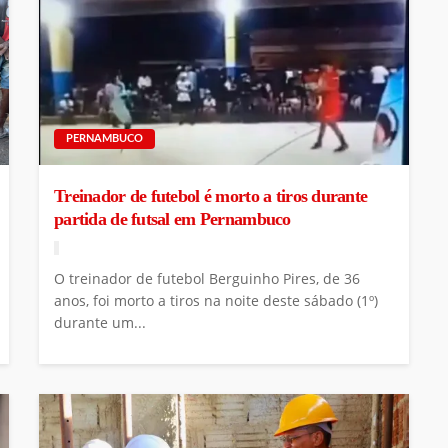
PERNAMBUCO
Treinador de futebol é morto a tiros durante
partida de futsal em Pernambuco
O treinador de futebol Berguinho Pires, de 36
anos, foi morto a tiros na noite deste sábado (1º)
durante um...