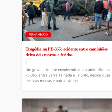
PERNAMBUCO
Tragédia na PE-365: acidente entre caminhões
deixa dois mortos e feridos
Um grave acidente envolvendo dois caminhões na
PE-365, entre Serra Talhada e Triunfo, deixou duas
pessoas mortas e outras vítimas...