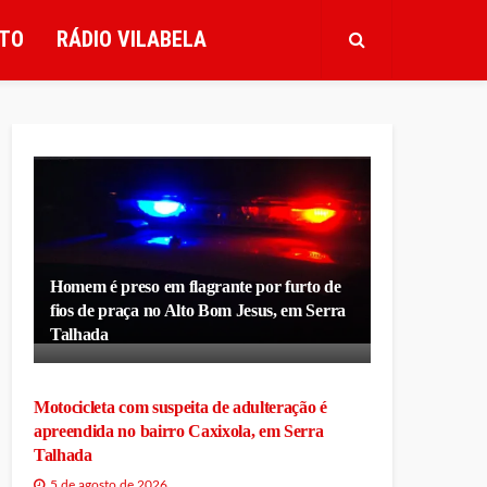
TO
RÁDIO VILABELA
Homem é preso em flagrante por furto de
fios de praça no Alto Bom Jesus, em Serra
Talhada
Motocicleta com suspeita de adulteração é
apreendida no bairro Caxixola, em Serra
Talhada
5 de agosto de 2026