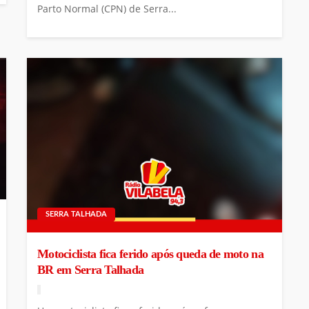
Parto Normal (CPN) de Serra...
SERRA TALHADA
Motociclista fica ferido após queda de moto na
BR em Serra Talhada