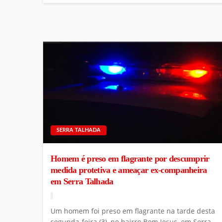
SERRA TALHADA
Homem é preso em flagrante por descumprir
medida protetiva e ameaçar ex-companheira
em Serra Talhada
Um homem foi preso em flagrante na tarde desta
segunda-feira (3), no bairro Bom Jesus, em Serra