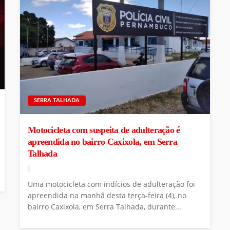
SERRA TALHADA
Motocicleta com suspeita de adulteração é
apreendida no bairro Caxixola, em Serra
Talhada
Uma motocicleta com indícios de adulteração foi
apreendida na manhã desta terça-feira (4), no
bairro Caxixola, em Serra Talhada, durante...