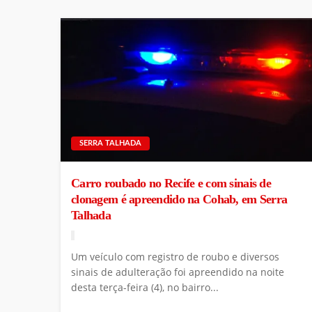
SERRA TALHADA
Carro roubado no Recife e com sinais de
clonagem é apreendido na Cohab, em Serra
Talhada
Um veículo com registro de roubo e diversos
sinais de adulteração foi apreendido na noite
desta terça-feira (4), no bairro...