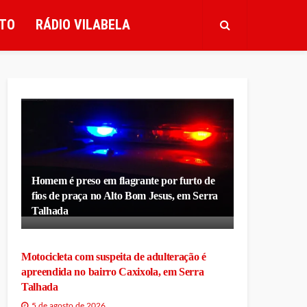
TO
RÁDIO VILABELA
Homem é preso em flagrante por furto de
fios de praça no Alto Bom Jesus, em Serra
Talhada
Motocicleta com suspeita de adulteração é
apreendida no bairro Caxixola, em Serra
Talhada
5 de agosto de 2026