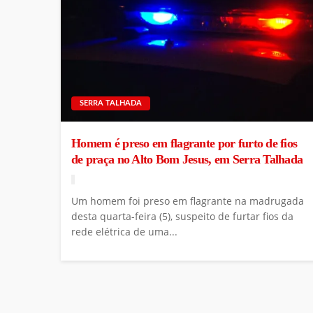
SERRA TALHADA
Homem é preso em flagrante por furto de fios
de praça no Alto Bom Jesus, em Serra Talhada
Um homem foi preso em flagrante na madrugada
desta quarta-feira (5), suspeito de furtar fios da
rede elétrica de uma...