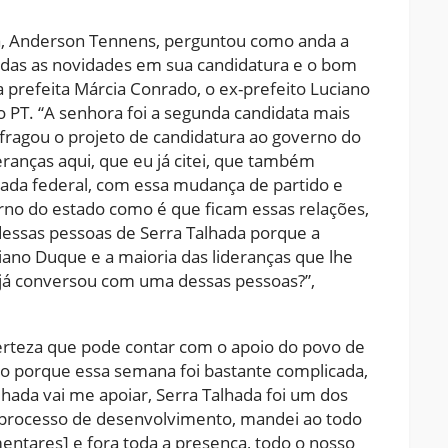
a, Anderson Tennens, perguntou como anda a
dadas as novidades em sua candidatura e o bom
prefeita Márcia Conrado, o ex-prefeito Luciano
ao PT. “A senhora foi a segunda candidata mais
fragou o projeto de candidatura ao governo do
ranças aqui, que eu já citei, que também
tada federal, com essa mudança de partido e
rno do estado como é que ficam essas relações,
dessas pessoas de Serra Talhada porque a
iano Duque e a maioria das lideranças que lhe
 já conversou com uma dessas pessoas?”,
certeza que pode contar com o apoio do povo de
do porque essa semana foi bastante complicada,
hada vai me apoiar, Serra Talhada foi um dos
do processo de desenvolvimento, mandei ao todo
tares] e fora toda a presença, todo o nosso