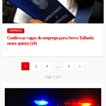
EMPREGO
Confira as vagas de emprego para Serra Talhada
nesta quinta (14)
1
2
3
…
5
Page 1 of 5