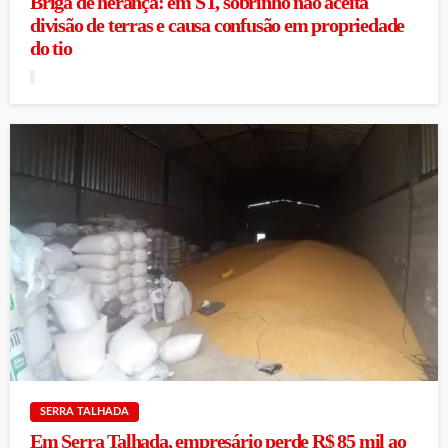
Briga de herança: em ST, sobrinho não aceita
divisão de terras e causa confusão em propriedade
do tio
SERRA TALHADA
Em Serra Talhada, empresário perde R$ 85 mil ao