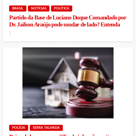
BRASIL
NOTÍCIAS
POLÍTICA
Partido da Base de Luciano Duque Comandado por
Dr. Jailson Araújo pode mudar de lado? Entenda
POLÍCIA
SERRA TALHADA