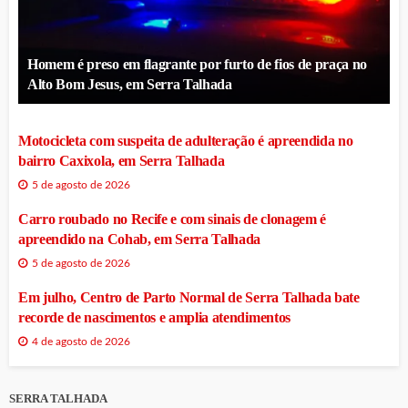
Homem é preso em flagrante por furto de fios de praça no
Alto Bom Jesus, em Serra Talhada
Motocicleta com suspeita de adulteração é apreendida no
bairro Caxixola, em Serra Talhada
5 de agosto de 2026
Carro roubado no Recife e com sinais de clonagem é
apreendido na Cohab, em Serra Talhada
5 de agosto de 2026
Em julho, Centro de Parto Normal de Serra Talhada bate
recorde de nascimentos e amplia atendimentos
4 de agosto de 2026
SERRA TALHADA