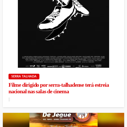
SERRA TALHADA
Filme dirigido por serra-talhadense terá estreia
nacional nas salas de cinema