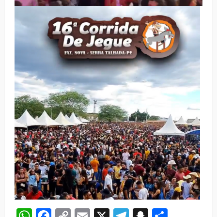
WhatsApp
Facebook
Copy
Email
X
Telegram
Snapchat
Share