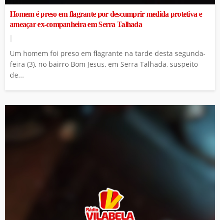
Homem é preso em flagrante por descumprir medida protetiva e
ameaçar ex-companheira em Serra Talhada
Um homem foi preso em flagrante na tarde desta segunda-
feira (3), no bairro Bom Jesus, em Serra Talhada, suspeito
de...