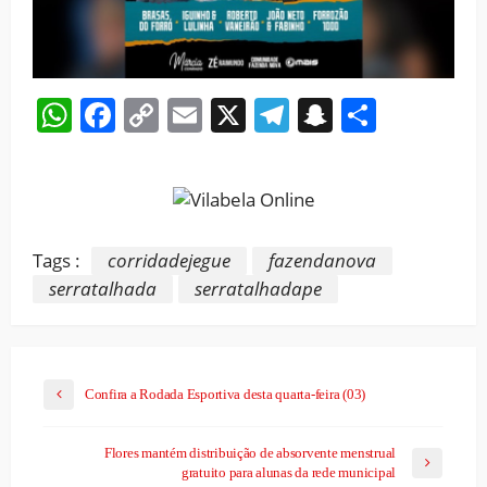
WhatsApp
Facebook
Copy
Email
X
Telegram
Snapchat
Share
Link
Tags :
corridadejegue
fazendanova
serratalhada
serratalhadape
Confira a Rodada Esportiva desta quarta-feira (03)
Flores mantém distribuição de absorvente menstrual
gratuito para alunas da rede municipal