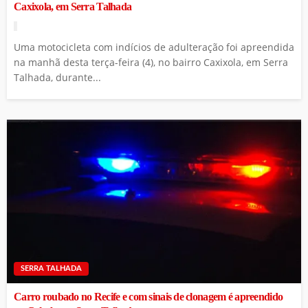
Caxixola, em Serra Talhada
Uma motocicleta com indícios de adulteração foi apreendida
na manhã desta terça-feira (4), no bairro Caxixola, em Serra
Talhada, durante...
SERRA TALHADA
Carro roubado no Recife e com sinais de clonagem é apreendido