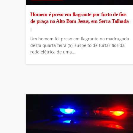
Homem é preso em flagrante por furto de fios
de praça no Alto Bom Jesus, em Serra Talhada
Um homem foi preso em flagrante na madrugada
desta quarta-feira (5), suspeito de furtar fios da
rede elétrica de uma...