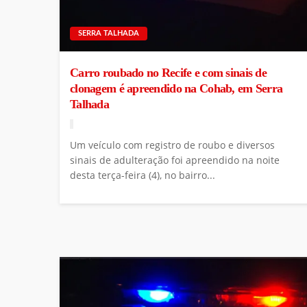
SERRA TALHADA
Carro roubado no Recife e com sinais de
clonagem é apreendido na Cohab, em Serra
Talhada
Um veículo com registro de roubo e diversos
sinais de adulteração foi apreendido na noite
desta terça-feira (4), no bairro...