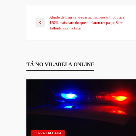
Aliado de Lira vendeu a municípios kit robótica
420% mais caro do que declarou ter pago; Serra
Talhada está na lista
TÁ NO VILABELA ONLINE
SERRA TALHADA