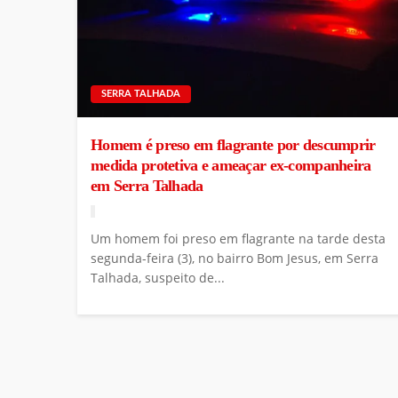
SERRA TALHADA
Homem é preso em flagrante por descumprir
medida protetiva e ameaçar ex-companheira
em Serra Talhada
Um homem foi preso em flagrante na tarde desta
segunda-feira (3), no bairro Bom Jesus, em Serra
Talhada, suspeito de...