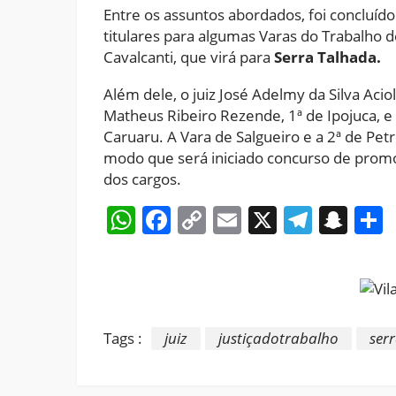
Entre os assuntos abordados, foi concluído
titulares para algumas Varas do Trabalho d
Cavalcanti, que virá para
Serra Talhada.
Além dele, o juiz José Adelmy da Silva Aciol
Matheus Ribeiro Rezende, 1ª de Ipojuca, e a
Caruaru. A Vara de Salgueiro e a 2ª de Petr
modo que será iniciado concurso de promo
dos cargos.
WhatsApp
Facebook
Copy
Email
X
Teleg
Sna
Link
Tags :
juiz
justiçadotrabalho
ser