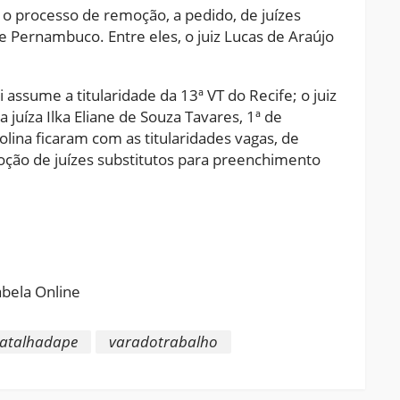
 o processo de remoção, a pedido, de juízes
e Pernambuco. Entre eles, o juiz Lucas de Araújo
i assume a titularidade da 13ª VT do Recife; o juiz
 juíza Ilka Eliane de Souza Tavares, 1ª de
olina ficaram com as titularidades vagas, de
ção de juízes substitutos para preenchimento
ram
pchat
Share
ratalhadape
varadotrabalho