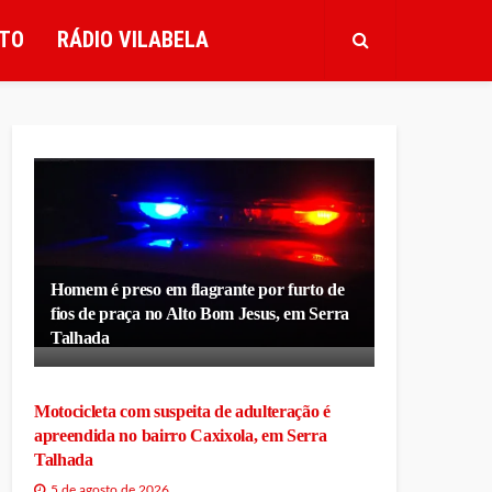
TO
RÁDIO VILABELA
Homem é preso em flagrante por furto de
fios de praça no Alto Bom Jesus, em Serra
Talhada
Motocicleta com suspeita de adulteração é
apreendida no bairro Caxixola, em Serra
Talhada
5 de agosto de 2026