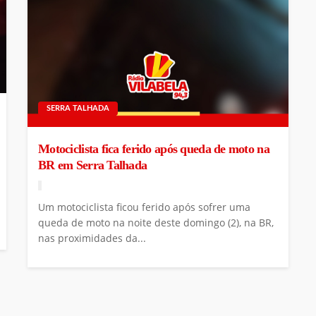
SERRA TALHADA
Motociclista fica ferido após queda de moto na
BR em Serra Talhada
Um motociclista ficou ferido após sofrer uma
queda de moto na noite deste domingo (2), na BR,
nas proximidades da...