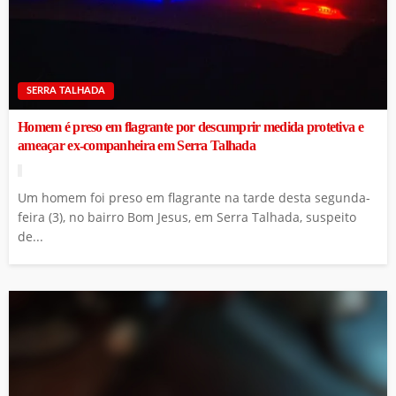
SERRA TALHADA
Homem é preso em flagrante por descumprir medida protetiva e
ameaçar ex-companheira em Serra Talhada
Um homem foi preso em flagrante na tarde desta segunda-
feira (3), no bairro Bom Jesus, em Serra Talhada, suspeito
de...