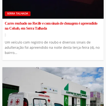
SERRA TALHADA
Carro roubado no Recife e com sinais de clonagem é apreendido
na Cohab, em Serra Talhada
Um veículo com registro de roubo e diversos sinais de
adulteração foi apreendido na noite desta terça-feira (4), no
bairro...