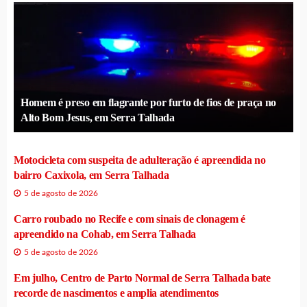
Homem é preso em flagrante por furto de fios de praça no
Alto Bom Jesus, em Serra Talhada
Motocicleta com suspeita de adulteração é apreendida no
bairro Caxixola, em Serra Talhada
5 de agosto de 2026
Carro roubado no Recife e com sinais de clonagem é
apreendido na Cohab, em Serra Talhada
5 de agosto de 2026
Em julho, Centro de Parto Normal de Serra Talhada bate
recorde de nascimentos e amplia atendimentos