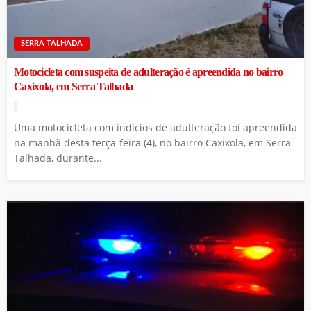
SERRA TALHADA
Motocicleta com suspeita de adulteração é apreendida no bairro
Caxixola, em Serra Talhada
Uma motocicleta com indícios de adulteração foi apreendida
na manhã desta terça-feira (4), no bairro Caxixola, em Serra
Talhada, durante...