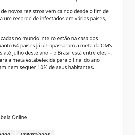
 de novos registros vem caindo desde o fim de
 a um recorde de infectados em vários países,
licadas no mundo inteiro estão na casa dos
nquanto 64 países já ultrapassaram a meta da OMS
até julho deste ano – o Brasil está entre eles –,
ra a meta estabelecida para o final do ano
aram nem sequer 10% de seus habitantes.
ram
pchat
Share
undo
universidade