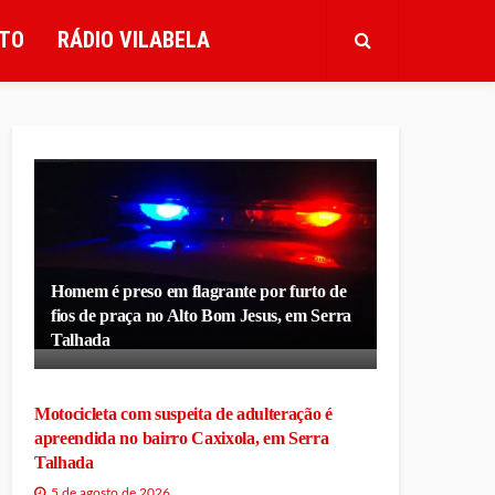
TO
RÁDIO VILABELA
Homem é preso em flagrante por furto de
fios de praça no Alto Bom Jesus, em Serra
Talhada
Motocicleta com suspeita de adulteração é
apreendida no bairro Caxixola, em Serra
Talhada
5 de agosto de 2026