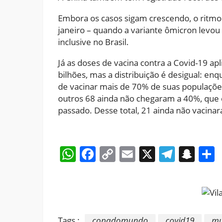
Embora os casos sigam crescendo, o ritmo
janeiro – quando a variante ômicron levou
inclusive no Brasil.
Já as doses de vacina contra a Covid-19 ap
bilhões, mas a distribuição é desigual: e
de vacinar mais de 70% de suas populações 
outros 68 ainda não chegaram a 40%, que e
passado. Desse total, 21 ainda não vacin
WhatsApp
Facebook
Copy
Email
X
Teleg
Sna
Link
Tags :
copadomundo
covid19
m