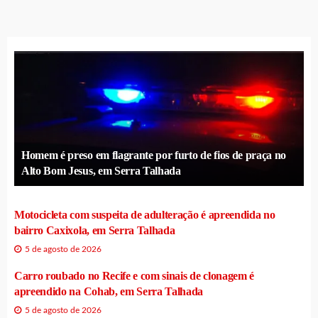
Homem é preso em flagrante por furto de fios de praça no
Alto Bom Jesus, em Serra Talhada
Motocicleta com suspeita de adulteração é apreendida no
bairro Caxixola, em Serra Talhada
5 de agosto de 2026
Carro roubado no Recife e com sinais de clonagem é
apreendido na Cohab, em Serra Talhada
5 de agosto de 2026