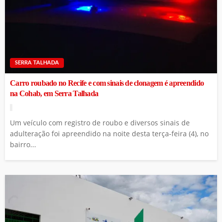
SERRA TALHADA
Carro roubado no Recife e com sinais de clonagem é apreendido
na Cohab, em Serra Talhada
Um veículo com registro de roubo e diversos sinais de
adulteração foi apreendido na noite desta terça-feira (4), no
bairro...