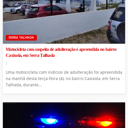
SERRA TALHADA
Motocicleta com suspeita de adulteração é apreendida no bairro
Caxixola, em Serra Talhada
Uma motocicleta com indícios de adulteração foi apreendida
na manhã desta terça-feira (4), no bairro Caxixola, em Serra
Talhada, durante...