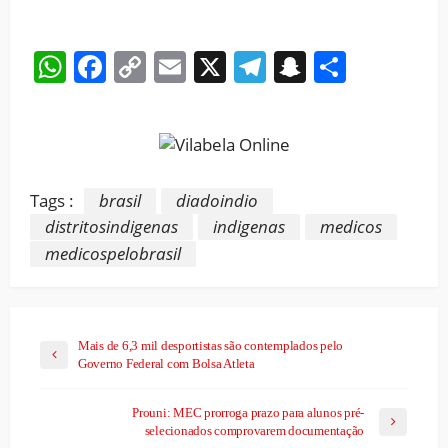
WhatsApp
Facebook
Copy
Email
X
Telegram
Snapchat
Share
Link
Tags :
brasil
diadoindio
distritosindigenas
indigenas
medicos
medicospelobrasil
Mais de 6,3 mil desportistas são contemplados pelo
Governo Federal com Bolsa Atleta
Prouni: MEC prorroga prazo para alunos pré-
selecionados comprovarem documentação