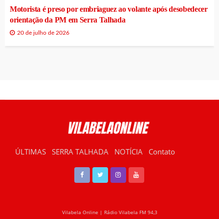
Motorista é preso por embriaguez ao volante após desobedecer
orientação da PM em Serra Talhada
20 de julho de 2026
ÚLTIMAS
SERRA TALHADA
NOTÍCIA
Contato
RÁDIO VILABELA
Vilabela Online | Rádio Vilabela FM 94,3