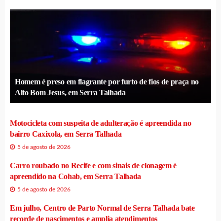
Homem é preso em flagrante por furto de fios de praça no
Alto Bom Jesus, em Serra Talhada
Motocicleta com suspeita de adulteração é apreendida no
bairro Caxixola, em Serra Talhada
5 de agosto de 2026
Carro roubado no Recife e com sinais de clonagem é
apreendido na Cohab, em Serra Talhada
5 de agosto de 2026
Em julho, Centro de Parto Normal de Serra Talhada bate
recorde de nascimentos e amplia atendimentos