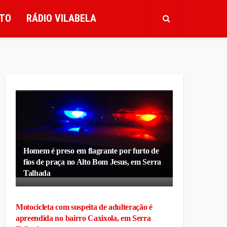
TO
RÁDIO VILABELA
Homem é preso em flagrante por furto de
fios de praça no Alto Bom Jesus, em Serra
Talhada
Motocicleta com suspeita de adulteração é
apreendida no bairro Caxixola, em Serra