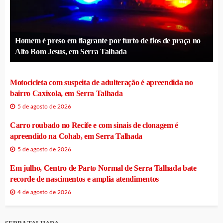
Homem é preso em flagrante por furto de fios de praça no
Alto Bom Jesus, em Serra Talhada
Motocicleta com suspeita de adulteração é apreendida no
bairro Caxixola, em Serra Talhada
5 de agosto de 2026
Carro roubado no Recife e com sinais de clonagem é
apreendido na Cohab, em Serra Talhada
5 de agosto de 2026
Em julho, Centro de Parto Normal de Serra Talhada bate
recorde de nascimentos e amplia atendimentos
4 de agosto de 2026