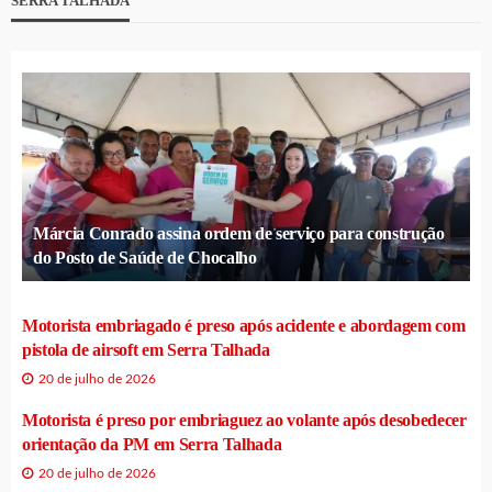
SERRA TALHADA
Márcia Conrado assina ordem de serviço para construção
do Posto de Saúde de Chocalho
Motorista embriagado é preso após acidente e abordagem com
pistola de airsoft em Serra Talhada
20 de julho de 2026
Motorista é preso por embriaguez ao volante após desobedecer
orientação da PM em Serra Talhada
20 de julho de 2026