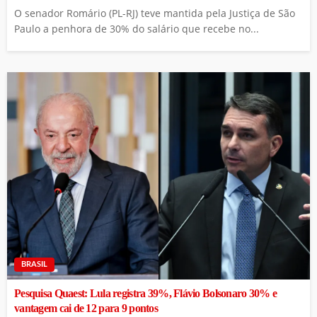
O senador Romário (PL-RJ) teve mantida pela Justiça de São
Paulo a penhora de 30% do salário que recebe no...
BRASIL
Pesquisa Quaest: Lula registra 39%, Flávio Bolsonaro 30% e
vantagem cai de 12 para 9 pontos