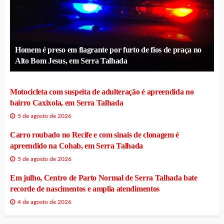
Homem é preso em flagrante por furto de fios de praça no
Alto Bom Jesus, em Serra Talhada
Motocicleta com suspeita de adulteração é apreendida no
bairro Caxixola, em Serra Talhada
5 de agosto de 2026
Carro roubado no Recife e com sinais de clonagem é
apreendido na Cohab, em Serra Talhada
5 de agosto de 2026
Em julho, Centro de Parto Normal de Serra Talhada bate
recorde de nascimentos e amplia atendimentos
4 de agosto de 2026