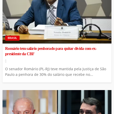
BRASIL
Romário tem salário penhorado para quitar dívida com ex-
presidente da CBF
O senador Romário (PL-RJ) teve mantida pela Justiça de São
Paulo a penhora de 30% do salário que recebe no...