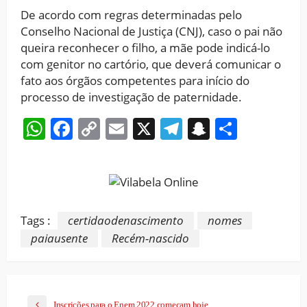
De acordo com regras determinadas pelo
Conselho Nacional de Justiça (CNJ), caso o pai não
queira reconhecer o filho, a mãe pode indicá-lo
com genitor no cartório, que deverá comunicar o
fato aos órgãos competentes para início do
processo de investigação de paternidade.
WhatsApp
Facebook
Copy
Email
X
Telegram
Snapchat
Share
Link
Tags :
certidaodenascimento
nomes
paiausente
Recém-nascido
Inscrições para o Enem 2022 começam hoje