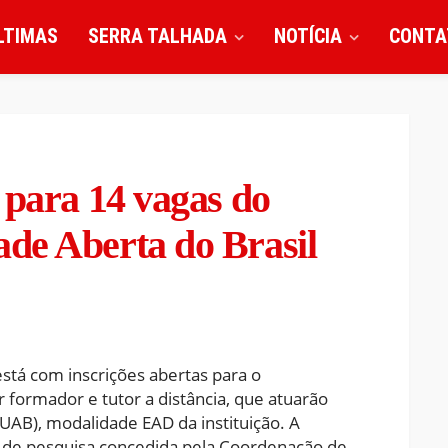
LTIMAS
SERRA TALHADA
NOTÍCIA
CONTA
 para 14 vagas do
de Aberta do Brasil
está com inscrições abertas para o
formador e tutor a distância, que atuarão
(UAB), modalidade EAD da instituição. A
 de pesquisa concedida pela Coordenação de