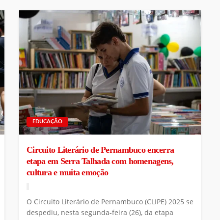
EDUCAÇÃO
Circuito Literário de Pernambuco encerra
etapa em Serra Talhada com homenagens,
cultura e muita emoção
O Circuito Literário de Pernambuco (CLIPE) 2025 se
despediu, nesta segunda-feira (26), da etapa