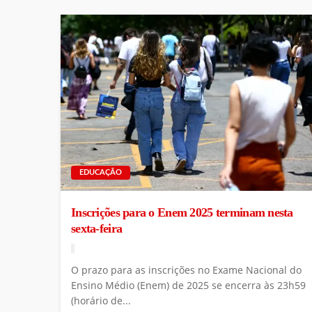
EDUCAÇÃO
Inscrições para o Enem 2025 terminam nesta
sexta-feira
O prazo para as inscrições no Exame Nacional do
Ensino Médio (Enem) de 2025 se encerra às 23h59
(horário de...