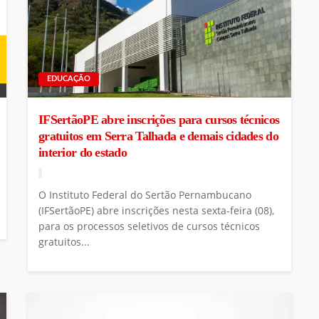
EDUCAÇÃO
IFSertãoPE abre inscrições para cursos técnicos
gratuitos em Serra Talhada e demais cidades do
interior do estado
O Instituto Federal do Sertão Pernambucano
(IFSertãoPE) abre inscrições nesta sexta-feira (08),
para os processos seletivos de cursos técnicos
gratuitos...