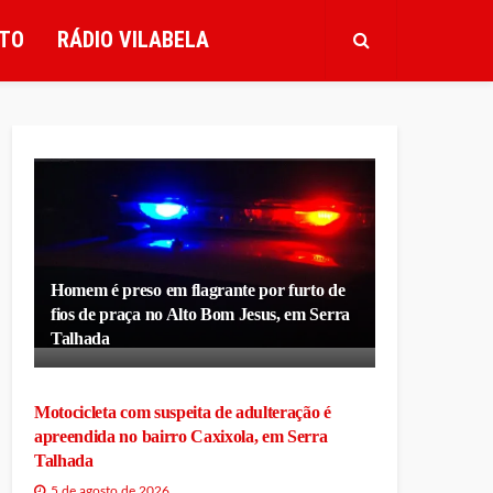
TO
RÁDIO VILABELA
Homem é preso em flagrante por furto de
fios de praça no Alto Bom Jesus, em Serra
Talhada
Motocicleta com suspeita de adulteração é
apreendida no bairro Caxixola, em Serra
Talhada
5 de agosto de 2026