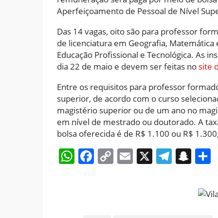
Aperfeiçoamento de Pessoal de Nível Super
Das 14 vagas, oito são para professor form
de licenciatura em Geografia, Matemática 
Educação Profissional e Tecnológica. As in
dia 22 de maio e devem ser feitas no
site 
Entre os requisitos para professor formad
superior, de acordo com o curso seleciona
magistério superior ou de um ano no magi
em nível de mestrado ou doutorado. A taxa
bolsa oferecida é de R$ 1.100 ou R$ 1.30
WhatsApp
Facebook
Copy
Email
X
Teleg
Sna
Link