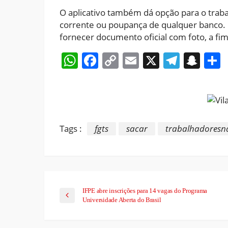
O aplicativo também dá opção para o traba
corrente ou poupança de qualquer banco. M
fornecer documento oficial com foto, a fim
WhatsApp
Facebook
Copy
Email
X
Teleg
Sna
Link
Tags :
fgts
sacar
trabalhadoresn
IFPE abre inscrições para 14 vagas do Programa
Universidade Aberta do Brasil