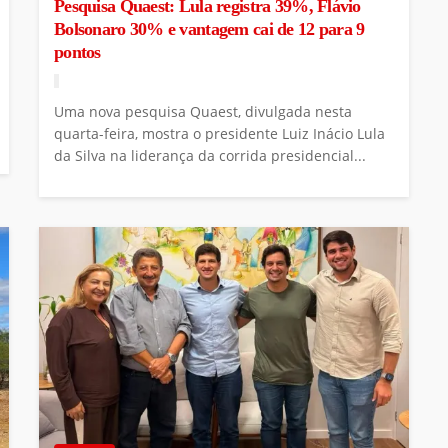
Pesquisa Quaest: Lula registra 39%, Flávio
Bolsonaro 30% e vantagem cai de 12 para 9
pontos
Uma nova pesquisa Quaest, divulgada nesta
quarta-feira, mostra o presidente Luiz Inácio Lula
da Silva na liderança da corrida presidencial...