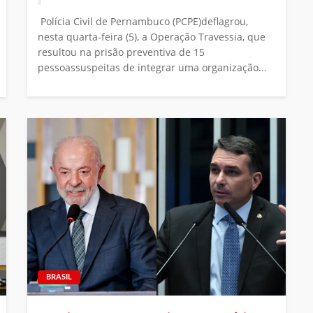
Polícia Civil de Pernambuco (PCPE)deflagrou,
nesta quarta-feira (5), a Operação Travessia, que
resultou na prisão preventiva de 15
pessoassuspeitas de integrar uma organização...
BRASIL