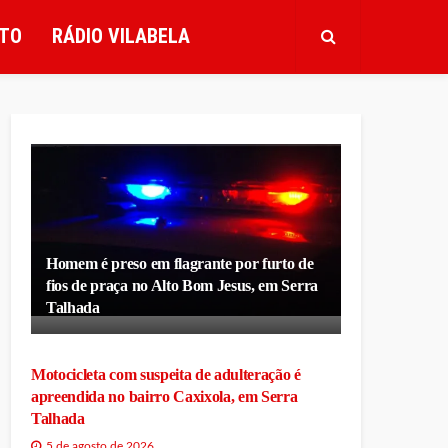
TO
RÁDIO VILABELA
Homem é preso em flagrante por furto de
fios de praça no Alto Bom Jesus, em Serra
Talhada
Motocicleta com suspeita de adulteração é
apreendida no bairro Caxixola, em Serra
Talhada
5 de agosto de 2026