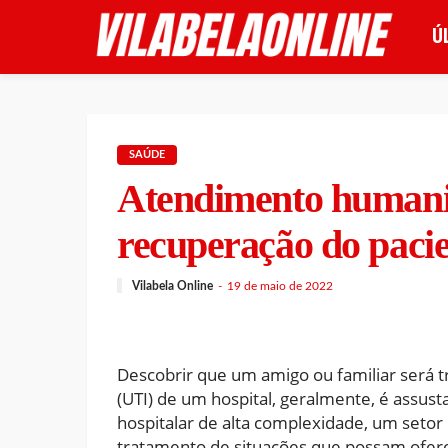
Ú
SAÚDE
Atendimento humaniz
recuperação do paci
Vilabela Online
19 de maio de 2022
Descobrir que um amigo ou familiar será t
(UTI) de um hospital, geralmente, é assus
hospitalar de alta complexidade, um seto
tratamento de situações que possam ofere