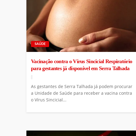
SAÚDE
Vacinação contra o Vírus Sincicial Respiratório
para gestantes já disponível em Serra Talhada
As gestantes de Serra Talhada já podem procurar
a Unidade de Saúde para receber a vacina contra
o Vírus Sincicial...