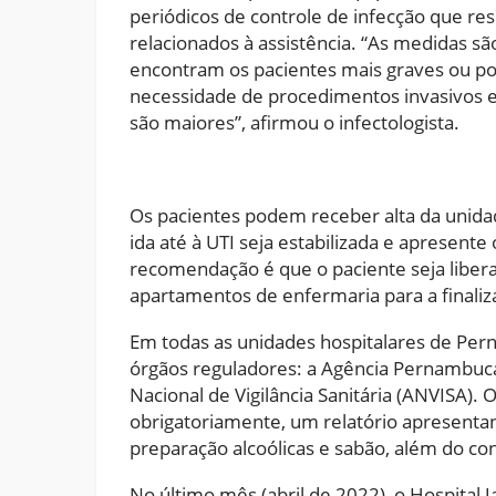
periódicos de controle de infecção que res
relacionados à assistência. “As medidas sã
encontram os pacientes mais graves ou pot
necessidade de procedimentos invasivos e
são maiores”, afirmou o infectologista.
Os pacientes podem receber alta da unid
ida até à UTI seja estabilizada e apresente
recomendação é que o paciente seja liber
apartamentos de enfermaria para a finali
Em todas as unidades hospitalares de Per
órgãos reguladores: a Agência Pernambucan
Nacional de Vigilância Sanitária (ANVISA)
obrigatoriamente, um relatório apresenta
preparação alcoólicas e sabão, além do co
No último mês (abril de 2022), o Hospita