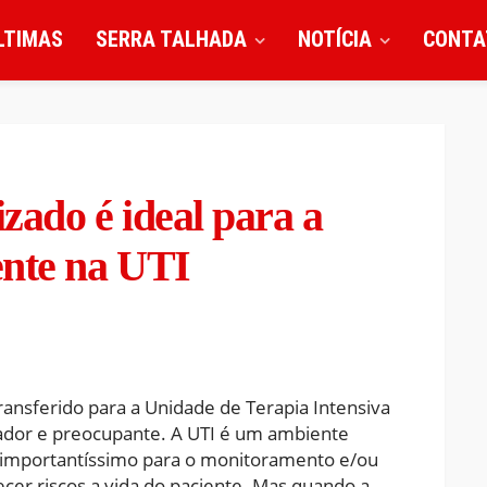
LTIMAS
SERRA TALHADA
NOTÍCIA
CONTA
ado é ideal para a
ente na UTI
ransferido para a Unidade de Terapia Intensiva
tador e preocupante. A UTI é um ambiente
r importantíssimo para o monitoramento e/ou
cer riscos a vida do paciente. Mas quando a