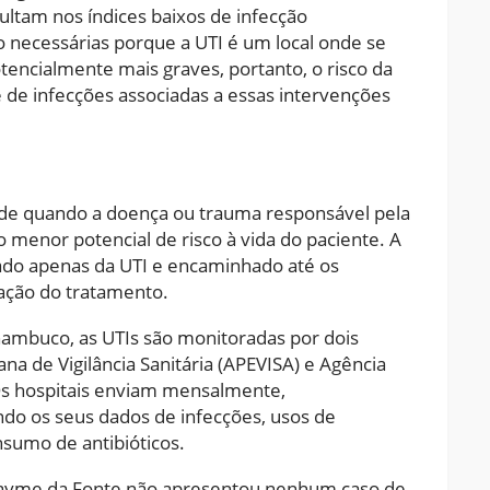
ultam nos índices baixos de infecção
o necessárias porque a UTI é um local onde se
encialmente mais graves, portanto, o risco da
 de infecções associadas a essas intervenções
ade quando a doença ou trauma responsável pela
 o menor potencial de risco à vida do paciente. A
ado apenas da UTI e encaminhado até os
zação do tratamento.
nambuco, as UTIs são monitoradas por dois
a de Vigilância Sanitária (APEVISA) e Agência
. Os hospitais enviam mensalmente,
ndo os seus dados de infecções, usos de
nsumo de antibióticos.
l Jayme da Fonte não apresentou nenhum caso de