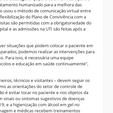
ratamento humanizado para a melhora das
ção usou o método de comunicação virtual entre
flexibilização do Plano de Convivência com a
sitas são permitidas com a obrigatoriedade do
tal e as admissões na UTI são feitas após a
tever situações que podem colocar o paciente em
eparados, podemos realizar as intervenções para
so. Para isso, é necessária uma equipe
otocolos e educação em saúde continuamente”,
eiros, técnicos e visitantes – devem seguir os
omo as orientações do setor de controle de
ão é evitar tocar no paciente e nos objetos da
m sinais ou sintomas sugestivos de doenças
19; e a higienização com álcool em gel no
ermagem e médicas recebem treinamentos