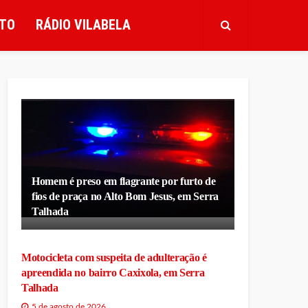
TO
RÁDIO VILABELA
Homem é preso em flagrante por furto de
fios de praça no Alto Bom Jesus, em Serra
Talhada
Motocicleta com suspeita de adulteração é
apreendida no bairro Caxixola, em Serra
Talhada
5 de agosto de 2026