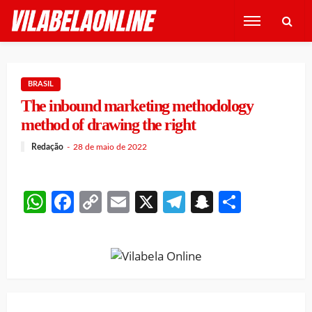
BRASIL
The inbound marketing methodology
method of drawing the right
Redação
28 de maio de 2022
WhatsApp
Facebook
Copy
Email
X
Telegram
Snapchat
Share
Link