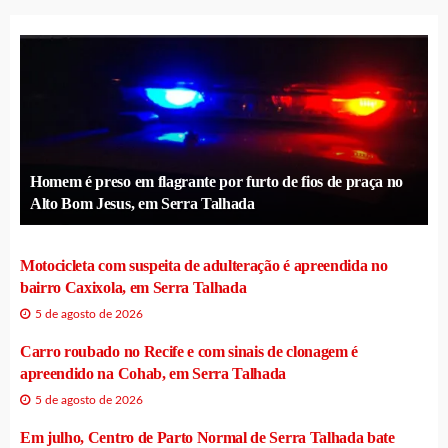
Homem é preso em flagrante por furto de fios de praça no
Alto Bom Jesus, em Serra Talhada
Motocicleta com suspeita de adulteração é apreendida no
bairro Caxixola, em Serra Talhada
5 de agosto de 2026
Carro roubado no Recife e com sinais de clonagem é
apreendido na Cohab, em Serra Talhada
5 de agosto de 2026
Em julho, Centro de Parto Normal de Serra Talhada bate