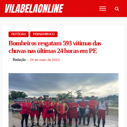
NOTÍCIAS
PERNAMBUCO
Bombeiros resgatam 593 vítimas das
chuvas nas últimas 24 horas em PE
Redação
29 de maio de 2022