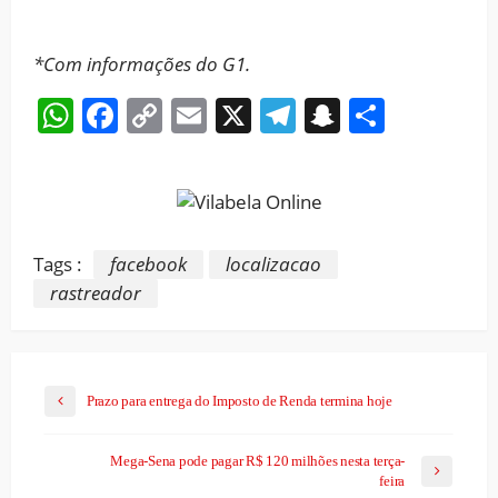
*Com informações do G1.
WhatsApp
Facebook
Copy
Email
X
Telegram
Snapchat
Share
Link
Tags :
facebook
localizacao
rastreador
Prazo para entrega do Imposto de Renda termina hoje
Mega-Sena pode pagar R$ 120 milhões nesta terça-
feira