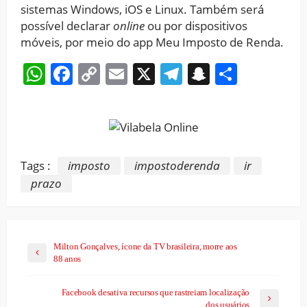
sistemas Windows, iOS e Linux. Também será
possível declarar
online
ou por dispositivos
móveis, por meio do app Meu Imposto de Renda.
WhatsApp
Facebook
Copy
Email
X
Telegram
Snapchat
Share
Link
Tags :
imposto
impostoderenda
ir
prazo
Milton Gonçalves, ícone da TV brasileira, morre aos
88 anos
Facebook desativa recursos que rastreiam localização
dos usuários