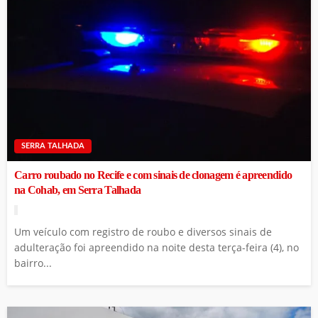
SERRA TALHADA
Carro roubado no Recife e com sinais de clonagem é apreendido
na Cohab, em Serra Talhada
Um veículo com registro de roubo e diversos sinais de
adulteração foi apreendido na noite desta terça-feira (4), no
bairro...