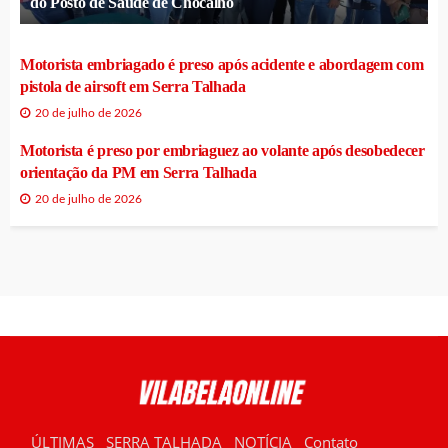
do Posto de Saúde de Chocalho
Motorista embriagado é preso após acidente e abordagem com
pistola de airsoft em Serra Talhada
20 de julho de 2026
Motorista é preso por embriaguez ao volante após desobedecer
orientação da PM em Serra Talhada
20 de julho de 2026
ÚLTIMAS
SERRA TALHADA
NOTÍCIA
Contato