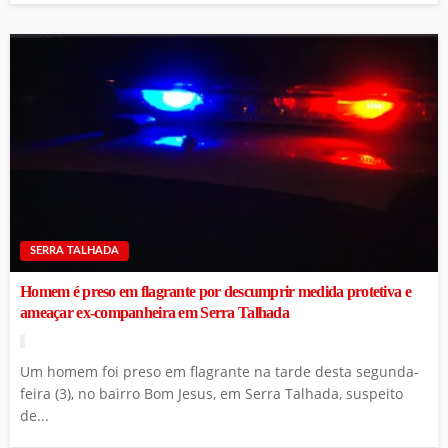
SERRA TALHADA
Homem é preso em flagrante por descumprir medida protetiva e
ameaçar ex-companheira em Serra Talhada
Um homem foi preso em flagrante na tarde desta segunda-
feira (3), no bairro Bom Jesus, em Serra Talhada, suspeito
de...