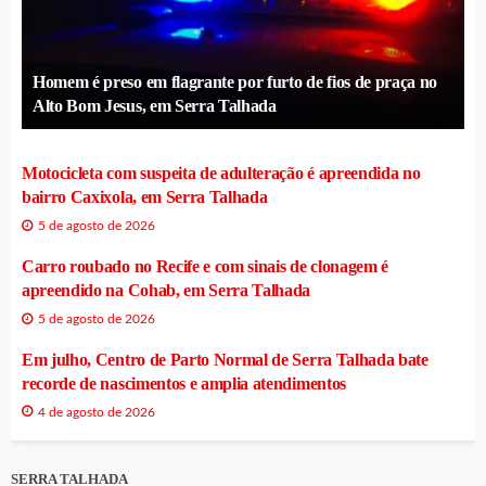
Homem é preso em flagrante por furto de fios de praça no
Alto Bom Jesus, em Serra Talhada
Motocicleta com suspeita de adulteração é apreendida no
bairro Caxixola, em Serra Talhada
5 de agosto de 2026
Carro roubado no Recife e com sinais de clonagem é
apreendido na Cohab, em Serra Talhada
5 de agosto de 2026
Em julho, Centro de Parto Normal de Serra Talhada bate
recorde de nascimentos e amplia atendimentos
4 de agosto de 2026
SERRA TALHADA