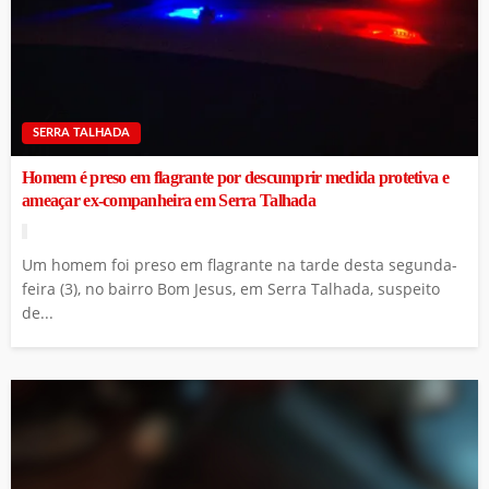
SERRA TALHADA
Homem é preso em flagrante por descumprir medida protetiva e
ameaçar ex-companheira em Serra Talhada
Um homem foi preso em flagrante na tarde desta segunda-
feira (3), no bairro Bom Jesus, em Serra Talhada, suspeito
de...