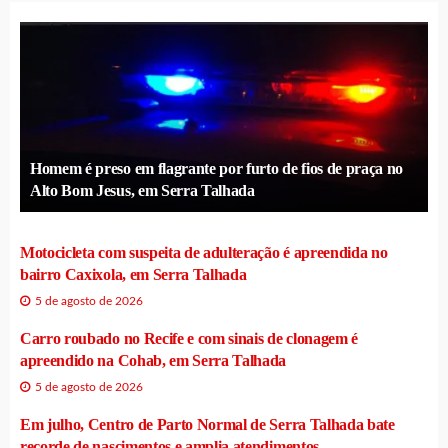
Homem é preso em flagrante por furto de fios de praça no
Alto Bom Jesus, em Serra Talhada
Motocicleta com suspeita de adulteração é apreendida no
bairro Caxixola, em Serra Talhada
5 de agosto de 2026
Carro roubado no Recife e com sinais de clonagem é
apreendido na Cohab, em Serra Talhada
5 de agosto de 2026
Em julho, Centro de Parto Normal de Serra Talhada bate
recorde de nascimentos e amplia atendimentos