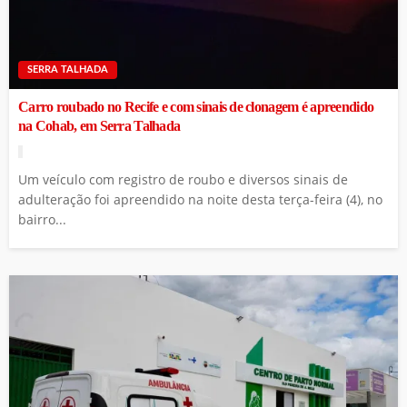
SERRA TALHADA
Carro roubado no Recife e com sinais de clonagem é apreendido
na Cohab, em Serra Talhada
Um veículo com registro de roubo e diversos sinais de
adulteração foi apreendido na noite desta terça-feira (4), no
bairro...