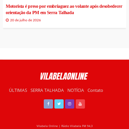
Motorista é preso por embriaguez ao volante após desobedecer
orientação da PM em Serra Talhada
20 de julho de 2026
ÚLTIMAS
SERRA TALHADA
NOTÍCIA
Contato
RÁDIO VILABELA
Vilabela Online | Rádio Vilabela FM 94,3