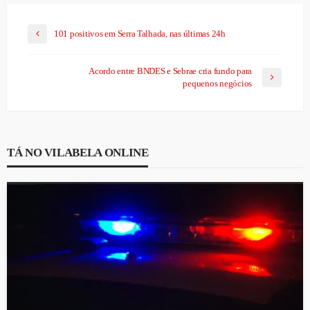
101 positivos em Serra Talhada, nas últimas 24h
Acordo entre BNDES e Sebrae cria fundo para
pequenos negócios
TÁ NO VILABELA ONLINE