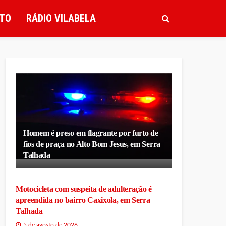
TO
RÁDIO VILABELA
Homem é preso em flagrante por furto de
fios de praça no Alto Bom Jesus, em Serra
Talhada
Motocicleta com suspeita de adulteração é
apreendida no bairro Caxixola, em Serra
Talhada
5 de agosto de 2026