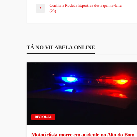
Confira a Rodada Esportiva desta quinta-feira
(28)
TÁ NO VILABELA ONLINE
REGIONAL
Motociclista morre em acidente no Alto do Bom