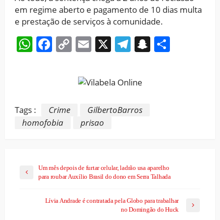
em regime aberto e pagamento de 10 dias multa
e prestação de serviços à comunidade.
WhatsApp
Facebook
Copy
Email
X
Telegram
Snapchat
Share
Link
Tags :
Crime
GilbertoBarros
homofobia
prisao
Um mês depois de furtar celular, ladrão usa aparelho
para roubar Auxílio Brasil do dono em Serra Talhada
Lívia Andrade é contratada pela Globo para trabalhar
no Domingão do Huck