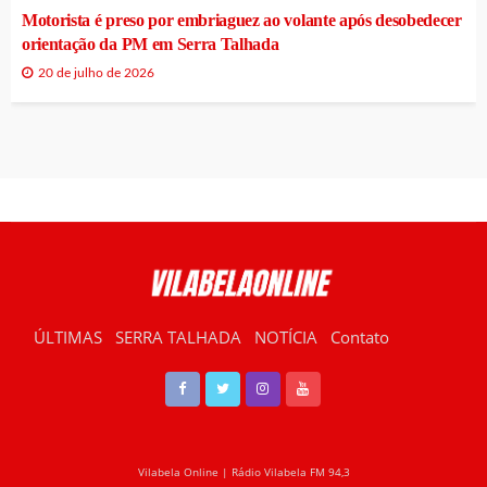
Motorista é preso por embriaguez ao volante após desobedecer
orientação da PM em Serra Talhada
20 de julho de 2026
ÚLTIMAS
SERRA TALHADA
NOTÍCIA
Contato
RÁDIO VILABELA
Vilabela Online | Rádio Vilabela FM 94,3