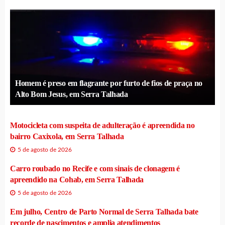
Homem é preso em flagrante por furto de fios de praça no
Alto Bom Jesus, em Serra Talhada
Motocicleta com suspeita de adulteração é apreendida no
bairro Caxixola, em Serra Talhada
5 de agosto de 2026
Carro roubado no Recife e com sinais de clonagem é
apreendido na Cohab, em Serra Talhada
5 de agosto de 2026
Em julho, Centro de Parto Normal de Serra Talhada bate
recorde de nascimentos e amplia atendimentos