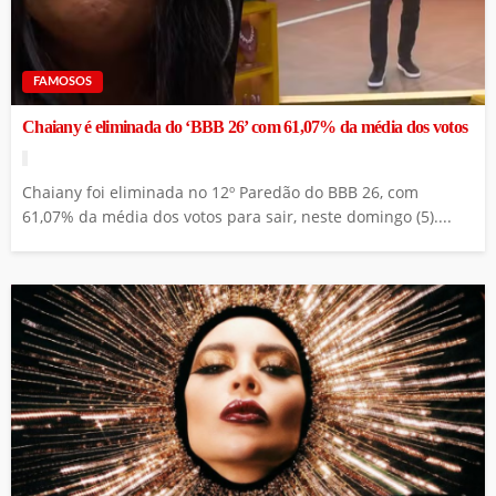
FAMOSOS
Chaiany é eliminada do ‘BBB 26’ com 61,07% da média dos votos
Chaiany foi eliminada no 12º Paredão do BBB 26, com
61,07% da média dos votos para sair, neste domingo (5)....