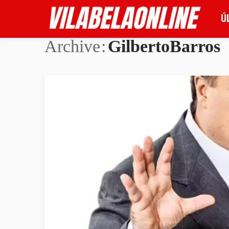
Ú
Archive
GilbertoBarros