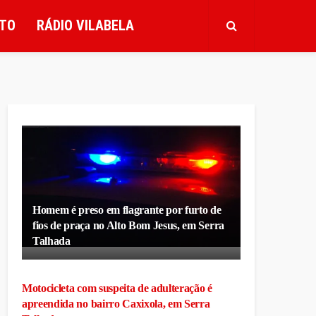
TO
RÁDIO VILABELA
Homem é preso em flagrante por furto de
fios de praça no Alto Bom Jesus, em Serra
Talhada
Motocicleta com suspeita de adulteração é
apreendida no bairro Caxixola, em Serra