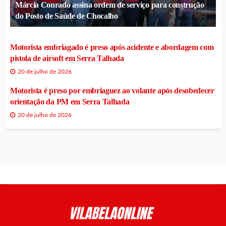
Márcia Conrado assina ordem de serviço para construção
do Posto de Saúde de Chocalho
Motorista embriagado é preso após acidente e abordagem com
pistola de airsoft em Serra Talhada
20 de julho de 2026
Motorista é preso por embriaguez ao volante após desobedecer
orientação da PM em Serra Talhada
20 de julho de 2026