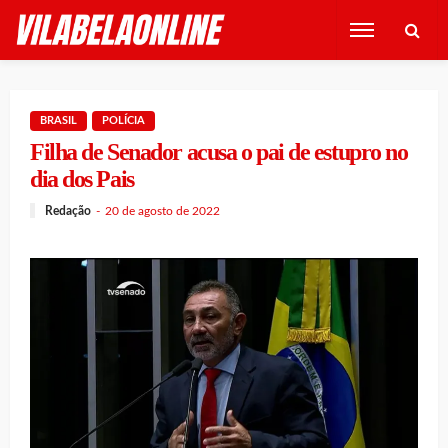
BRASIL
POLÍCIA
Filha de Senador acusa o pai de estupro no
dia dos Pais
Redação
20 de agosto de 2022