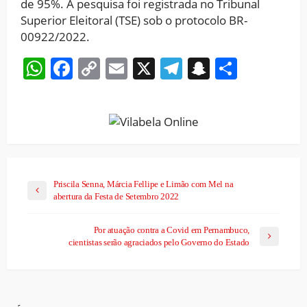
de 95%. A pesquisa foi registrada no Tribunal
Superior Eleitoral (TSE) sob o protocolo BR-
00922/2022.
WhatsApp
Facebook
Copy
Email
X
Telegram
Snapchat
Share
Link
Priscila Senna, Márcia Fellipe e Limão com Mel na
abertura da Festa de Setembro 2022
Por atuação contra a Covid em Pernambuco,
cientistas serão agraciados pelo Governo do Estado