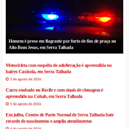
Homem é preso em flagrante por furto de fios de praça no
Alto Bom Jesus, em Serra Talhada
Motocicleta com suspeita de adulteração é apreendida no
bairro Caxixola, em Serra Talhada
5 de agosto de 2026
Carro roubado no Recife e com sinais de clonagem é
apreendido na Cohab, em Serra Talhada
5 de agosto de 2026
Em julho, Centro de Parto Normal de Serra Talhada bate
recorde de nascimentos e amplia atendimentos
4 de agosto de 2026