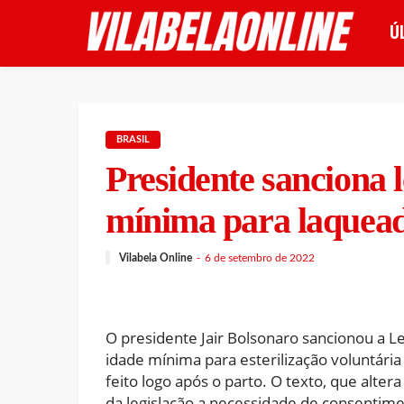
Ú
BRASIL
Presidente sanciona l
mínima para laquea
Vilabela Online
6 de setembro de 2022
O presidente Jair Bolsonaro sancionou a L
idade mínima para esterilização voluntári
feito logo após o parto. O texto, que alte
da legislação a necessidade de consentim