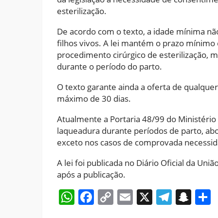
esterilização.
De acordo com o texto, a idade mínima não
filhos vivos. A lei mantém o prazo mínimo
procedimento cirúrgico de esterilização, m
durante o período do parto.
O texto garante ainda a oferta de qualque
máximo de 30 dias.
Atualmente a Portaria 48/99 do Ministério 
laqueadura durante períodos de parto, abor
exceto nos casos de comprovada necessid
A lei foi publicada no Diário Oficial da Uni
após a publicação.
WhatsApp
Facebook
Copy
Email
X
Teleg
Sna
Link