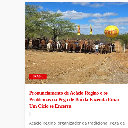
BRASIL
Pronunciamento de Acácio Regino e os
Problemas na Pega de Boi da Fazenda Ema:
Um Ciclo se Encerra
Acácio Regino, organizador da tradicional Pega de