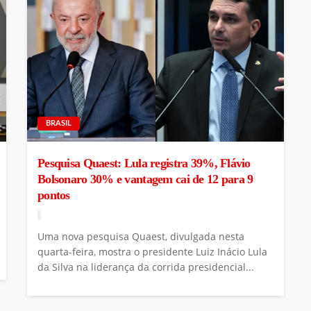
BRASIL
Pesquisa Quaest: Lula registra 39%, Flávio
Bolsonaro 30% e vantagem cai de 12 para 9
pontos
Uma nova pesquisa Quaest, divulgada nesta
quarta-feira, mostra o presidente Luiz Inácio Lula
da Silva na liderança da corrida presidencial...