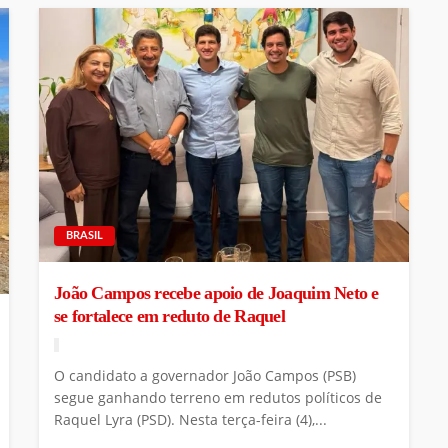
BRASIL
João Campos recebe apoio de Joaquim Neto e
se fortalece em reduto de Raquel
O candidato a governador João Campos (PSB)
segue ganhando terreno em redutos políticos de
Raquel Lyra (PSD). Nesta terça-feira (4),...