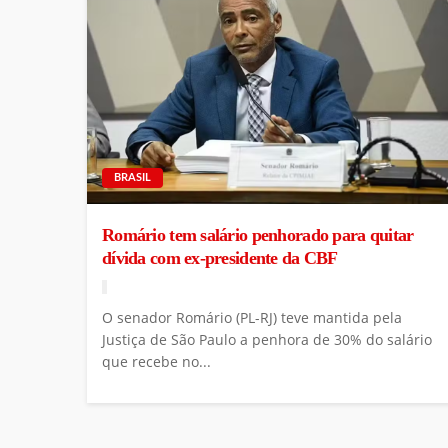
BRASIL
Romário tem salário penhorado para quitar
dívida com ex-presidente da CBF
O senador Romário (PL-RJ) teve mantida pela
Justiça de São Paulo a penhora de 30% do salário
que recebe no...