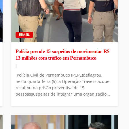
BRASIL
Polícia prende 15 suspeitos de movimentar R$
13 milhões com tráfico em Pernambuco
Polícia Civil de Pernambuco (PCPE)deflagrou,
nesta quarta-feira (5), a Operação Travessia, que
resultou na prisão preventiva de 15
pessoassuspeitas de integrar uma organização...