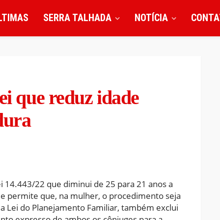
LTIMAS
SERRA TALHADA
NOTÍCIA
CONTA
ei que reduz idade
dura
ei 14.443/22 que diminui de 25 para 21 anos a
a e permite que, na mulher, o procedimento seja
ra a Lei do Planejamento Familiar, também exclui
ento expresso de ambos os cônjuges para a