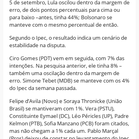
5 de setembro, Lula oscilou dentro da margem de
erro, de dois pontos percentuais para cima ou
para baixo –antes, tinha 44%; Bolsonaro se
manteve com o mesmo percentual de então.
Segundo o Ipec, o resultado indica um cenário de
estabilidade na disputa.
Ciro Gomes (PDT) vem em seguida, com 7% das
intenções. Na pesquisa anterior, ele tinha 8% –
também uma oscilação dentro da margem de
erro. Simone Tebet (MDB) se manteve com os 4%
do Ipec da semana passada.
Felipe d’Avila (Novo) e Soraya Thronicke (União
Brasil) se mantiveram com 1%. Vera (PSTU),
Constituinte Eymael (DC), Léo Péricles (UP), Padre
Kelmon (PTB), Sofia Manzano (PCB) foram citados,
mas não chegam a 1% cada um. Pablo Marçal
(Pros) deixou de constar no levantamento do Ipec