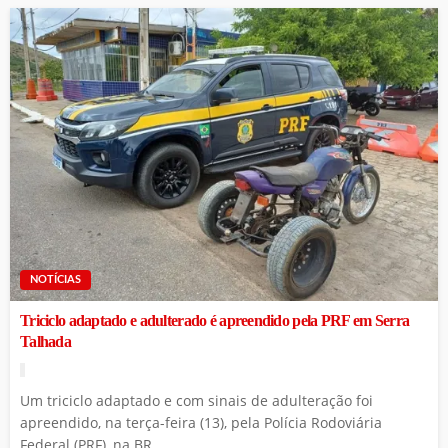
NOTÍCIAS
Triciclo adaptado e adulterado é apreendido pela PRF em Serra
Talhada
Um triciclo adaptado e com sinais de adulteração foi
apreendido, na terça-feira (13), pela Polícia Rodoviária
Federal (PRF), na BR...