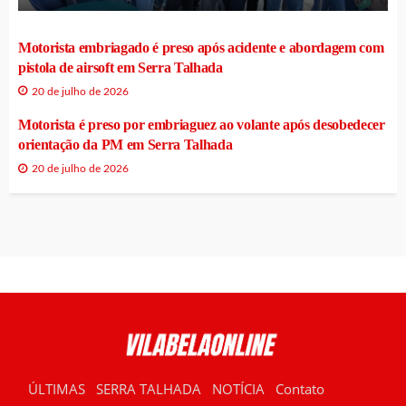
Motorista embriagado é preso após acidente e abordagem com
pistola de airsoft em Serra Talhada
20 de julho de 2026
Motorista é preso por embriaguez ao volante após desobedecer
orientação da PM em Serra Talhada
20 de julho de 2026
ÚLTIMAS
SERRA TALHADA
NOTÍCIA
Contato