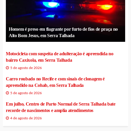
Homem é preso em flagrante por furto de fios de praça no
Alto Bom Jesus, em Serra Talhada
Motocicleta com suspeita de adulteração é apreendida no
bairro Caxixola, em Serra Talhada
5 de agosto de 2026
Carro roubado no Recife e com sinais de clonagem é
apreendido na Cohab, em Serra Talhada
5 de agosto de 2026
Em julho, Centro de Parto Normal de Serra Talhada bate
recorde de nascimentos e amplia atendimentos
4 de agosto de 2026