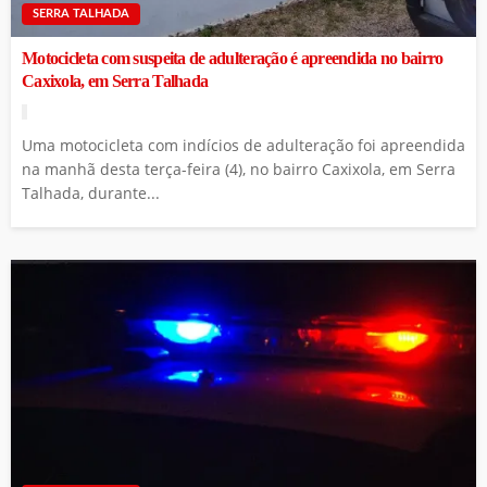
SERRA TALHADA
Motocicleta com suspeita de adulteração é apreendida no bairro
Caxixola, em Serra Talhada
Uma motocicleta com indícios de adulteração foi apreendida
na manhã desta terça-feira (4), no bairro Caxixola, em Serra
Talhada, durante...