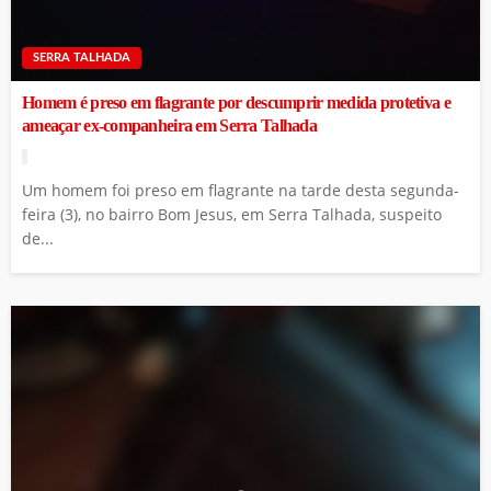
SERRA TALHADA
Homem é preso em flagrante por descumprir medida protetiva e
ameaçar ex-companheira em Serra Talhada
Um homem foi preso em flagrante na tarde desta segunda-
feira (3), no bairro Bom Jesus, em Serra Talhada, suspeito
de...