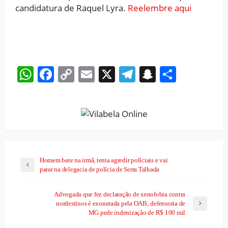
candidatura de Raquel Lyra.
Reelembre aqui
WhatsApp
Facebook
Copy
Email
X
Telegram
Snapchat
Share
Link
Homem bate na irmã, tenta agredir políciais e vai
parar na delegacia de polícia de Serra Talhada
Advogada que fez declaração de xenofobia contra
nordestinos é exonerada pela OAB; defensoria de
MG pede indenização de R$ 100 mil