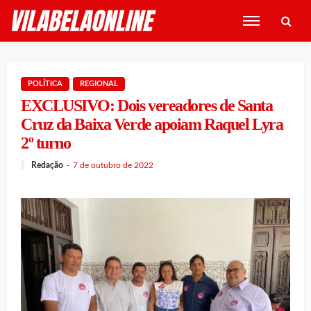
POLÍTICA
REGIONAL
EXCLUSIVO: Dois vereadores de Santa
Cruz da Baixa Verde apoiam Raquel Lyra
2º turno
Redação
7 de outubro de 2022