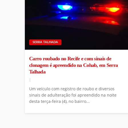
SERRA TALHADA
Carro roubado no Recife e com sinais de
clonagem é apreendido na Cohab, em Serra
Talhada
Um veículo com registro de roubo e diversos
sinais de adulteração foi apreendido na noite
desta terça-feira (4), no bairro...