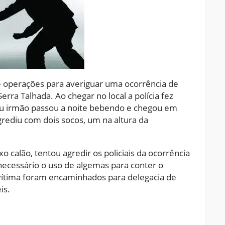
l de operações para averiguar uma ocorrência de
rra Talhada. Ao chegar no local a polícia fez
eu irmão passou a noite bebendo e chegou em
rediu com dois socos, um na altura da
o calão, tentou agredir os policiais da ocorrência
ecessário o uso de algemas para conter o
 vítima foram encaminhados para delegacia de
is.
ram
pchat
Share