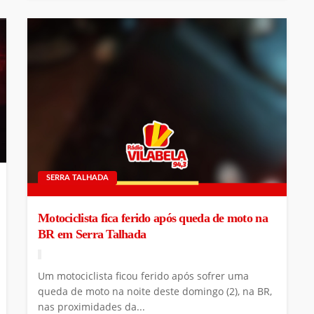
SERRA TALHADA
Motociclista fica ferido após queda de moto na
BR em Serra Talhada
Um motociclista ficou ferido após sofrer uma
queda de moto na noite deste domingo (2), na BR,
nas proximidades da...