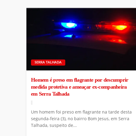
SERRA TALHADA
Homem é preso em flagrante por descumprir
medida protetiva e ameaçar ex-companheira
em Serra Talhada
Um homem foi preso em flagrante na tarde desta
segunda-feira (3), no bairro Bom Jesus, em Serra
Talhada, suspeito de...