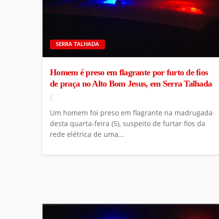
SERRA TALHADA
Homem é preso em flagrante por furto de fios
de praça no Alto Bom Jesus, em Serra Talhada
Um homem foi preso em flagrante na madrugada
desta quarta-feira (5), suspeito de furtar fios da
rede elétrica de uma...