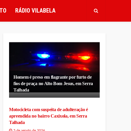
TO
RÁDIO VILABELA
Homem é preso em flagrante por furto de
fios de praça no Alto Bom Jesus, em Serra
Talhada
Motocicleta com suspeita de adulteração é
apreendida no bairro Caxixola, em Serra
Talhada
5 de agosto de 2026