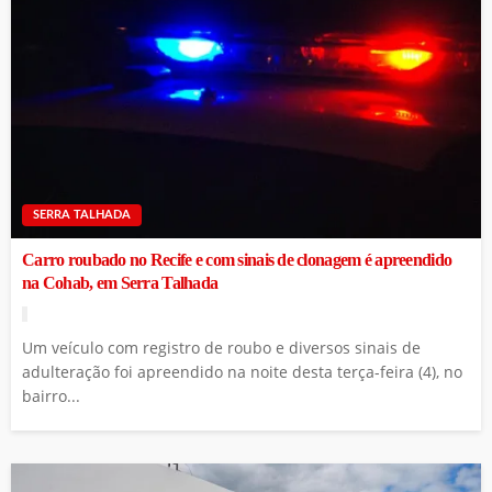
SERRA TALHADA
Carro roubado no Recife e com sinais de clonagem é apreendido
na Cohab, em Serra Talhada
Um veículo com registro de roubo e diversos sinais de
adulteração foi apreendido na noite desta terça-feira (4), no
bairro...