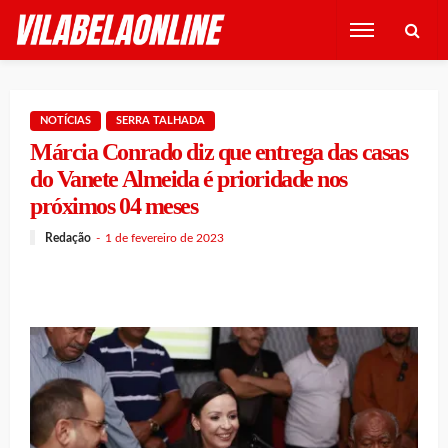
NOTÍCIAS
SERRA TALHADA
Márcia Conrado diz que entrega das casas
do Vanete Almeida é prioridade nos
próximos 04 meses
Redação
1 de fevereiro de 2023