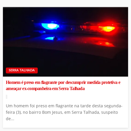
SERRA TALHADA
Homem é preso em flagrante por descumprir medida protetiva e
ameaçar ex-companheira em Serra Talhada
Um homem foi preso em flagrante na tarde desta segunda-
feira (3), no bairro Bom Jesus, em Serra Talhada, suspeito
de...