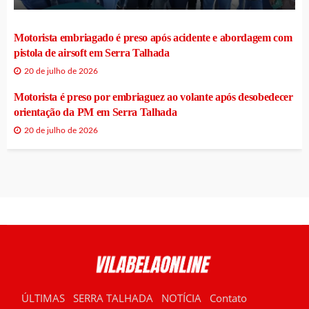
Motorista embriagado é preso após acidente e abordagem com
pistola de airsoft em Serra Talhada
20 de julho de 2026
Motorista é preso por embriaguez ao volante após desobedecer
orientação da PM em Serra Talhada
20 de julho de 2026
ÚLTIMAS
SERRA TALHADA
NOTÍCIA
Contato