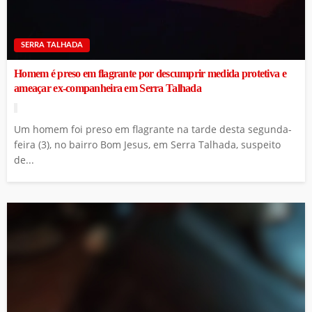
SERRA TALHADA
Homem é preso em flagrante por descumprir medida protetiva e
ameaçar ex-companheira em Serra Talhada
Um homem foi preso em flagrante na tarde desta segunda-
feira (3), no bairro Bom Jesus, em Serra Talhada, suspeito
de...