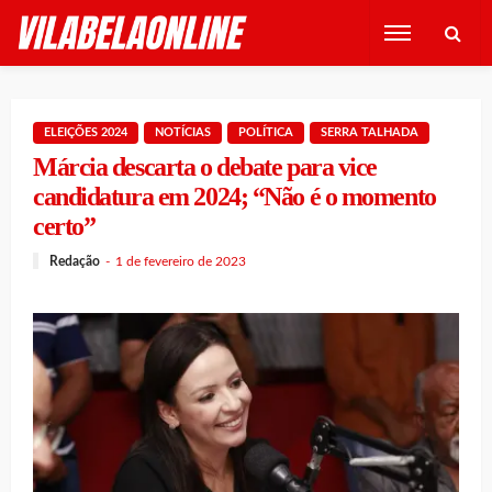
ELEIÇÕES 2024
NOTÍCIAS
POLÍTICA
SERRA TALHADA
Márcia descarta o debate para vice
candidatura em 2024; “Não é o momento
certo”
Redação
1 de fevereiro de 2023