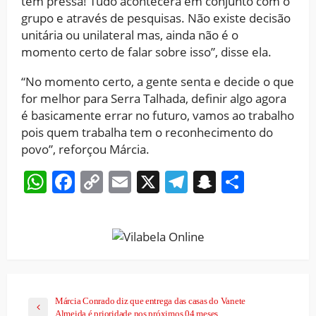
tem pressa! Tudo acontecerá em conjunto com o
grupo e através de pesquisas. Não existe decisão
unitária ou unilateral mas, ainda não é o
momento certo de falar sobre isso”, disse ela.
“No momento certo, a gente senta e decide o que
for melhor para Serra Talhada, definir algo agora
é basicamente errar no futuro, vamos ao trabalho
pois quem trabalha tem o reconhecimento do
povo”, reforçou Márcia.
WhatsApp
Facebook
Copy
Email
X
Telegram
Snapchat
Share
Link
Márcia Conrado diz que entrega das casas do Vanete
Almeida é prioridade nos próximos 04 meses