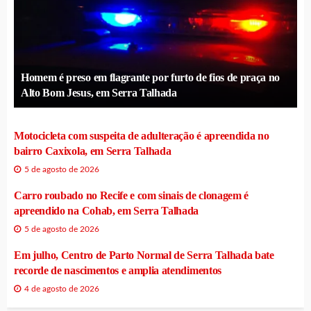
Homem é preso em flagrante por furto de fios de praça no
Alto Bom Jesus, em Serra Talhada
Motocicleta com suspeita de adulteração é apreendida no
bairro Caxixola, em Serra Talhada
5 de agosto de 2026
Carro roubado no Recife e com sinais de clonagem é
apreendido na Cohab, em Serra Talhada
5 de agosto de 2026
Em julho, Centro de Parto Normal de Serra Talhada bate
recorde de nascimentos e amplia atendimentos
4 de agosto de 2026