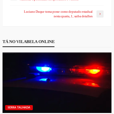
Luciano Duque toma posse como deputado estadual
nesta quarta, 1; saiba detalhes
TÁ NO VILABELA ONLINE
SERRA TALHADA