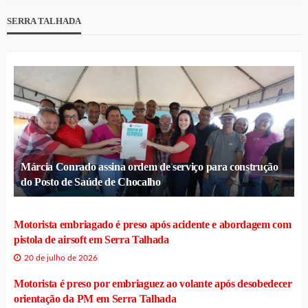
SERRA TALHADA
Márcia Conrado assina ordem de serviço para construção
do Posto de Saúde de Chocalho
Motorista embriagado é preso após acidente e abordagem com
pistola de airsoft em Serra Talhada
20 de julho de 2026
Motorista é preso por embriaguez ao volante após desobedecer
orientação da PM em Serra Talhada