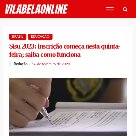
BRASIL
EDUCAÇÃO
Sisu 2023: inscrição começa nesta quinta-
feira; saiba como funciona
Redação
16 de fevereiro de 2023