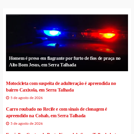
Homem é preso em flagrante por furto de fios de praça no
Alto Bom Jesus, em Serra Talhada
Motocicleta com suspeita de adulteração é apreendida no
bairro Caxixola, em Serra Talhada
5 de agosto de 2026
Carro roubado no Recife e com sinais de clonagem é
apreendido na Cohab, em Serra Talhada
5 de agosto de 2026