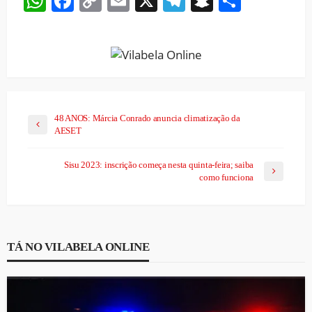
WhatsApp
Facebook
Copy
Email
X
Telegram
Snapchat
Share
Link
48 ANOS: Márcia Conrado anuncia climatização da
AESET
Sisu 2023: inscrição começa nesta quinta-feira; saiba
como funciona
TÁ NO VILABELA ONLINE