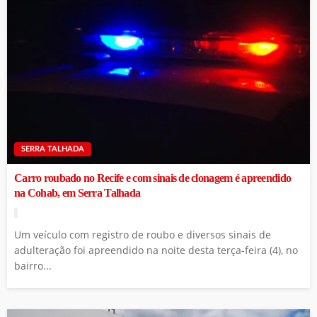
SERRA TALHADA
Carro roubado no Recife e com sinais de clonagem é apreendido
na Cohab, em Serra Talhada
Um veículo com registro de roubo e diversos sinais de
adulteração foi apreendido na noite desta terça-feira (4), no
bairro...