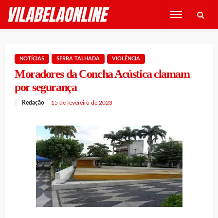
NOTÍCIAS
SERRA TALHADA
VIOLÊNCIA
Moradores da Concha Acústica clamam
por segurança
Redação
15 de fevereiro de 2023