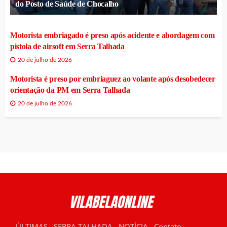
do Posto de Saúde de Chocalho
Motorista embriagado é preso após acidente e abordagem com
pistola de airsoft em Serra Talhada
20 de julho de 2026
Motorista é preso por embriaguez ao volante após desobedecer
orientação da PM em Serra Talhada
20 de julho de 2026
ÚLTIMAS
SERRA TALHADA
NOTÍCIA
Contato