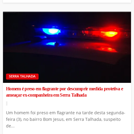
SERRA TALHADA
Homem é preso em flagrante por descumprir medida protetiva e
ameaçar ex-companheira em Serra Talhada
Um homem foi preso em flagrante na tarde desta segunda-
feira (3), no bairro Bom Jesus, em Serra Talhada, suspeito
de...