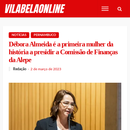
NOTÍCIAS
PERNAMBUCO
Débora Almeida é a primeira mulher da
história a presidir a Comissão de Finanças
da Alepe
Redação
2 de março de 2023