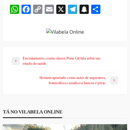
WhatsApp
Facebook
Copy
Email
X
Telegram
Snapchat
Share
Link
Em tratamento contra câncer, Preta Gil fala sobre seu
estado de saúde
Homem apontado como autor de sequestros,
homicídios e assaltos a bancos é preso
TÁ NO VILABELA ONLINE