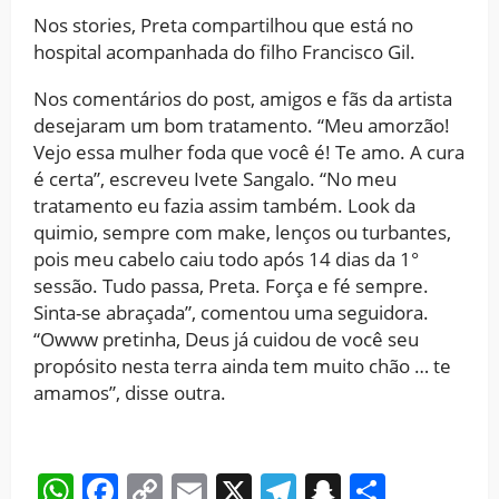
Nos stories, Preta compartilhou que está no
hospital acompanhada do filho Francisco Gil.
Nos comentários do post, amigos e fãs da artista
desejaram um bom tratamento. “Meu amorzão!
Vejo essa mulher foda que você é! Te amo. A cura
é certa”, escreveu Ivete Sangalo. “No meu
tratamento eu fazia assim também. Look da
quimio, sempre com make, lenços ou turbantes,
pois meu cabelo caiu todo após 14 dias da 1°
sessão. Tudo passa, Preta. Força e fé sempre.
Sinta-se abraçada”, comentou uma seguidora.
“Owww pretinha, Deus já cuidou de você seu
propósito nesta terra ainda tem muito chão … te
amamos”, disse outra.
WhatsApp
Facebook
Copy
Email
X
Telegram
Snapchat
Share