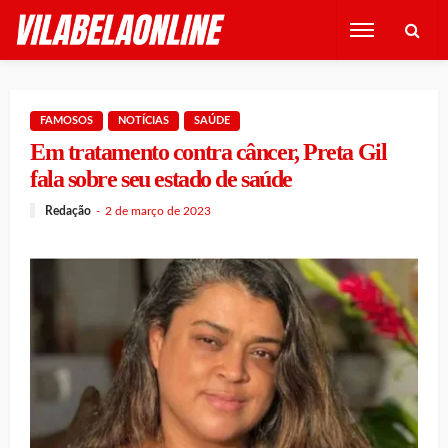
FAMOSOS
NOTÍCIAS
SAÚDE
Em tratamento contra câncer, Preta Gil
fala sobre seu estado de saúde
Redação
2 de março de 2023