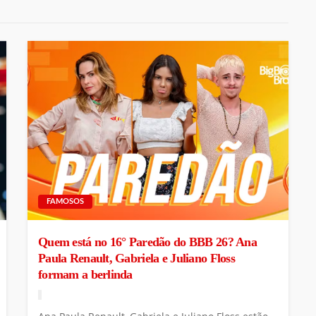
FAMOSOS
Quem está no 16° Paredão do BBB 26? Ana
Paula Renault, Gabriela e Juliano Floss
formam a berlinda