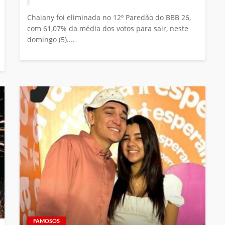
Chaiany foi eliminada no 12º Paredão do BBB 26,
com 61,07% da média dos votos para sair, neste
domingo (5)....
FAMOSOS