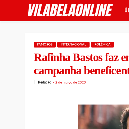
Ú
FAMOSOS
INTERNACIONAL
POLÊMICA
Rafinha Bastos faz e
campanha beneficen
Redação
2 de março de 2023