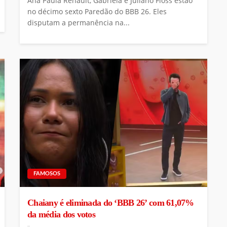
Ana Paula Renault, Gabriela e Juliano Floss estão
no décimo sexto Paredão do BBB 26. Eles
disputam a permanência na...
FAMOSOS
Chaiany é eliminada do ‘BBB 26’ com 61,07%
da média dos votos