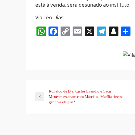
está à venda, será destinado ao instituto.
Via Léo Dias
WhatsApp
Facebook
Copy
Email
X
Teleg
Sna
Link
Ronaldo de Dja: Carlos Evandro e Cacá
Meneses estariam com Márcia se Marília tivesse
ganho a eleição?