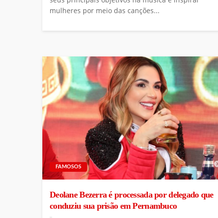
mulheres por meio das canções...
FAMOSOS
Deolane Bezerra é processada por delegado que
conduziu sua prisão em Pernambuco