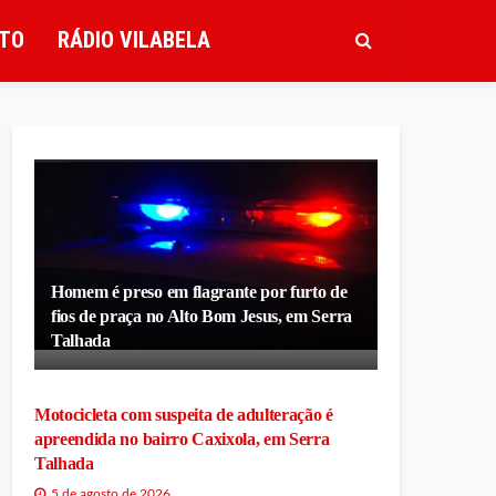
TO
RÁDIO VILABELA
Homem é preso em flagrante por furto de
fios de praça no Alto Bom Jesus, em Serra
Talhada
Motocicleta com suspeita de adulteração é
apreendida no bairro Caxixola, em Serra
Talhada
5 de agosto de 2026