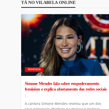
TÁ NO VILABELA ONLINE
FAMOSOS
Simone Mendes fala sobre empoderamento
feminino e explica afastamento das redes sociais
A cantora Simone Mendes revelou que um dos
seus principais objetivos na música é inspirar