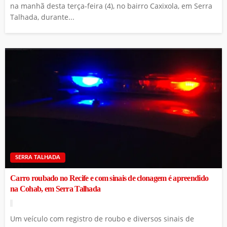
na manhã desta terça-feira (4), no bairro Caxixola, em Serra
Talhada, durante...
SERRA TALHADA
Carro roubado no Recife e com sinais de clonagem é apreendido
na Cohab, em Serra Talhada
Um veículo com registro de roubo e diversos sinais de