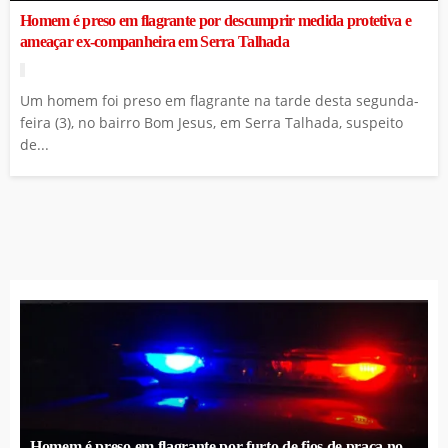
Homem é preso em flagrante por descumprir medida protetiva e
ameaçar ex-companheira em Serra Talhada
Um homem foi preso em flagrante na tarde desta segunda-
feira (3), no bairro Bom Jesus, em Serra Talhada, suspeito
de...
Homem é preso em flagrante por furto de fios de praça no