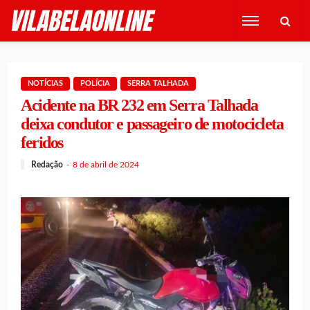
NOTÍCIAS
POLÍCIA
SERRA TALHADA
Acidente na BR 232 em Serra Talhada
deixa condutor e passageiro de motocicleta
feridos
Redação
8 de abril de 2024