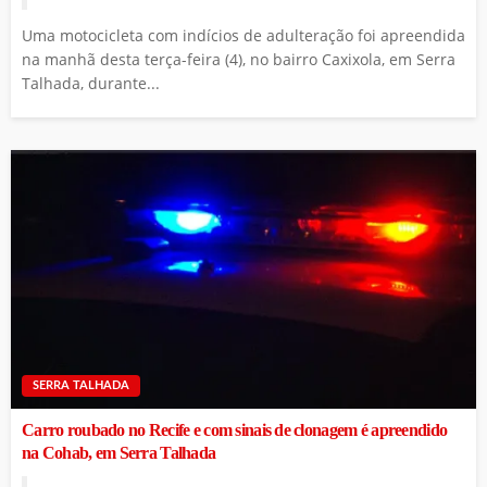
Uma motocicleta com indícios de adulteração foi apreendida
na manhã desta terça-feira (4), no bairro Caxixola, em Serra
Talhada, durante...
SERRA TALHADA
Carro roubado no Recife e com sinais de clonagem é apreendido
na Cohab, em Serra Talhada