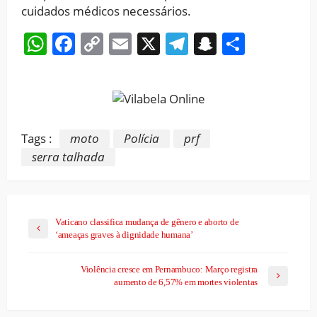
cuidados médicos necessários.
WhatsApp
Facebook
Copy
Email
X
Telegram
Snapchat
Share
Link
Tags :
moto
Polícia
prf
serra talhada
Vaticano classifica mudança de gênero e aborto de
‘ameaças graves à dignidade humana’
Violência cresce em Pernambuco: Março registra
aumento de 6,57% em mortes violentas