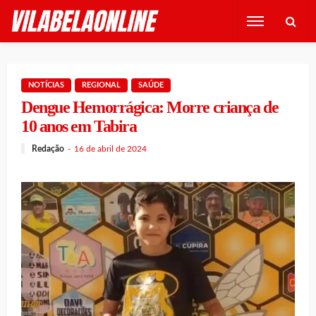
NOTÍCIAS
REGIONAL
SAÚDE
Dengue Hemorrágica: Morre criança de
10 anos em Tabira
Redação
16 de abril de 2024