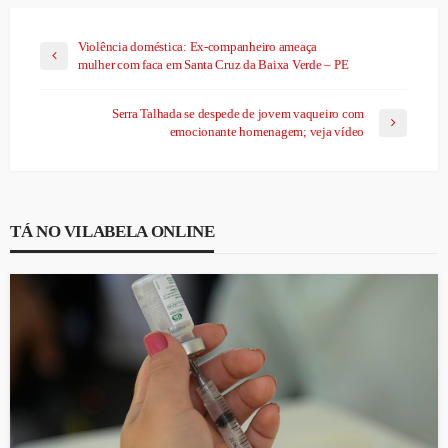
Violência doméstica: Ex-companheiro ameaça
mulher com faca em Santa Cruz da Baixa Verde – PE
Serra Talhada se despede de jovem vaqueiro com
emocionante homenagem; veja vídeo
TÁ NO VILABELA ONLINE