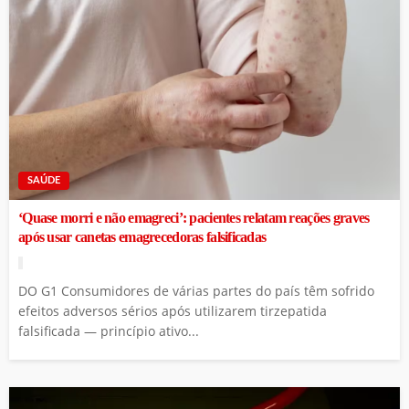
SAÚDE
‘Quase morri e não emagreci’: pacientes relatam reações graves
após usar canetas emagrecedoras falsificadas
DO G1 Consumidores de várias partes do país têm sofrido
efeitos adversos sérios após utilizarem tirzepatida
falsificada — princípio ativo...