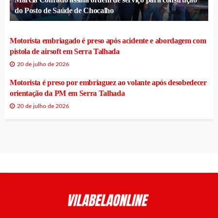
do Posto de Saúde de Chocalho
Motorista embriagado é preso após acidente e abordagem com
pistola de airsoft em Serra Talhada
20 de julho de 2026
Motorista é preso por embriaguez ao volante após desobedecer
orientação da PM em Serra Talhada
20 de julho de 2026